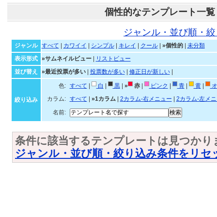
個性的なテンプレート一覧
ジャンル・並び順・絞
ジャンル
すべて
|
カワイイ
|
シンプル
|
キレイ
|
クール
|
»個性的
|
未分類
表示形式
»サムネイルビュー
|
リストビュー
並び替え
»最近投票が多い
|
投票数が多い
|
修正日が新しい
|
色:
すべて
|
白
|
黒
|
»
赤
|
ピンク
|
青
|
黄
|
オ
カラム:
すべて
|
»1カラム
|
2カラム-右メニュー
|
2カラム-左メ
絞り込み
名前:
条件に該当するテンプレートは見つかり
ジャンル・並び順・絞り込み条件をリセ