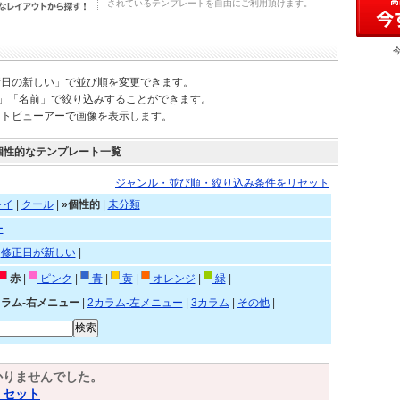
されているテンプレートを自由にご利用頂けます。
新日の新しい」で並び順を変更できます。
)」「名前」で絞り込みすることができます。
ートビューアーで画像を表示します。
個性的なテンプレート一覧
ジャンル・並び順・絞り込み条件をリセット
レイ
|
クール
|
»個性的
|
未分類
ー
|
修正日が新しい
|
赤
|
ピンク
|
青
|
黄
|
オレンジ
|
緑
|
カラム-右メニュー
|
2カラム-左メニュー
|
3カラム
|
その他
|
かりませんでした。
リセット