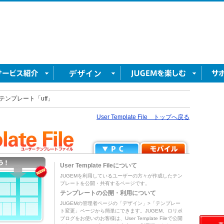
テンプレート「utf」
User Template File トップへ戻る
User Template Fileについて
JUGEMを利用しているユーザーの方々が作成したテン
プレートを公開・共有するページです。
テンプレートの公開・利用について
JUGEMの管理者ページの「デザイン」>「テンプレー
ト変更」ページから簡単にできます。JUGEM、ロリポ
ブログをお使いのお客様は、User Template Fileで公開