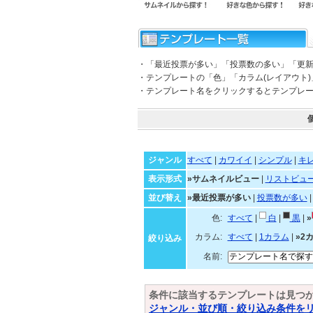
・「最近投票が多い」「投票数の多い」「更
・テンプレートの「色」「カラム(レイアウト
・テンプレート名をクリックするとテンプレ
ジャンル
すべて
|
カワイイ
|
シンプル
|
キ
表示形式
»サムネイルビュー
|
リストビュ
並び替え
»最近投票が多い
|
投票数が多い
色:
すべて
|
白
|
黒
|
»
カラム:
すべて
|
1カラム
|
»2
絞り込み
名前:
条件に該当するテンプレートは見つ
ジャンル・並び順・絞り込み条件を