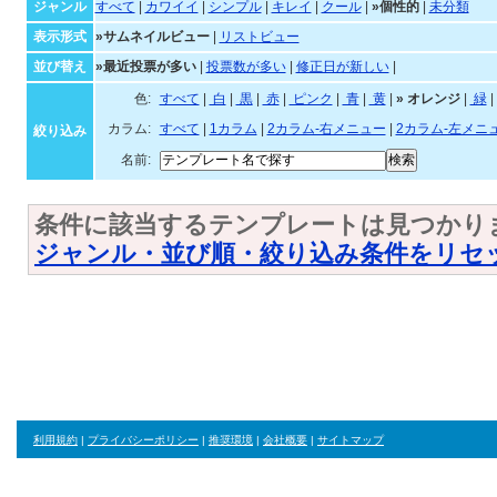
個性的なテンプレート一覧
ジャンル・並び順・絞
ジャンル
すべて
|
カワイイ
|
シンプル
|
キレイ
|
クール
|
»個性的
|
未分類
表示形式
»サムネイルビュー
|
リストビュー
並び替え
»最近投票が多い
|
投票数が多い
|
修正日が新しい
|
色:
すべて
|
白
|
黒
|
赤
|
ピンク
|
青
|
黄
|
»
オレ
カラム:
すべて
|
1カラム
|
2カラム-右メニュー
|
2カラム-左メニ
絞り込み
名前:
条件に該当するテンプレートは見つかり
ジャンル・並び順・絞り込み条件をリセ