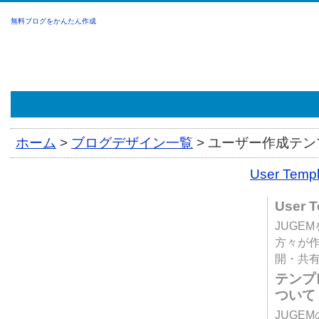
無料ブログをかんたん作成
ホーム
>
ブログデザイン一覧
>
ユーザー作成テンプ
User Tem
User 
JUGE
方々が
開・共