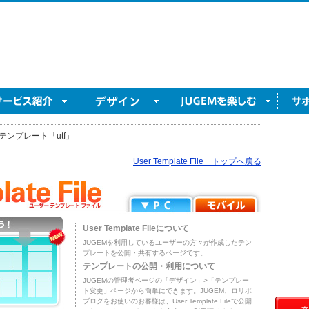
テンプレート「utf」
User Template File トップへ戻る
User Template Fileについて
JUGEMを利用しているユーザーの方々が作成したテン
プレートを公開・共有するページです。
テンプレートの公開・利用について
JUGEMの管理者ページの「デザイン」>「テンプレー
ト変更」ページから簡単にできます。JUGEM、ロリポ
ブログをお使いのお客様は、User Template Fileで公開