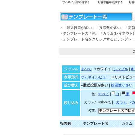
・「最近投票が多い」「投票数の多い」「更
・テンプレートの「色」「カラム(レイアウト
・テンプレート名をクリックするとテンプレ
ジャンル
すべて
|
»カワイイ
|
シンプル
|
キ
表示形式
サムネイルビュー
|
»リストビュ
並び替え
»最近投票が多い
|
投票数が多い
色:
すべて
|
白
|
黒
|
カラム:
»すべて
|
1カラム
|
2
絞り込み
名前:
投票数
テンプレート名
カラム