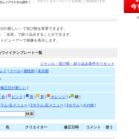
されているテンプレートを自由にご利用頂けます。
新日の新しい」で並び順を変更できます。
)」「名前」で絞り込みすることができます。
ートビューアーで画像を表示します。
カワイイテンプレート一覧
ジャンル・並び順・絞り込み条件をリセット
レイ
|
クール
|
個性的
|
未分類
ー
|
修正日が新しい
|
赤
|
ピンク
|
青
|
黄
|
オレンジ
|
»
緑
|
カラム-右メニュー
|
2カラム-左メニュー
|
3カラム
|
その他
|
色
クリエイター
修正日時
コメント
使う