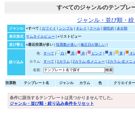
すべてのジャンルのテンプレ
ジャンル・並び順・絞
ジャンル
»すべて
|
カワイイ
|
シンプル
|
キレイ
|
クール
|
個性的
|
未分類
表示形式
サムネイルビュー
|
»リストビュー
並び替え
»最近投票が多い
|
投票数が多い
|
修正日が新しい
|
色:
すべて
|
白
|
黒
|
赤
|
ピンク
|
青
|
黄
|
オ
カラム:
すべて
|
1カラム
|
2カラム-右メニュー
|
2カラム-左メニ
絞り込み
名前:
投票数
テンプレート名
ジャンル
カラム
色
クリエイタ
条件に該当するテンプレートは見つかりませんでした。
ジャンル・並び順・絞り込み条件をリセット