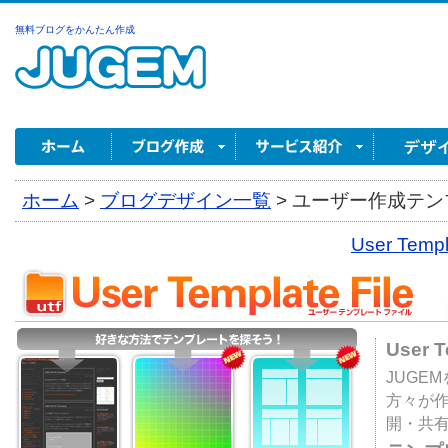
無料ブログをかんたん作成
ホーム
>
ブログデザイン一覧
>
ユーザー作成テンプ
User Tem
User 
JUGE
方々が
開・共