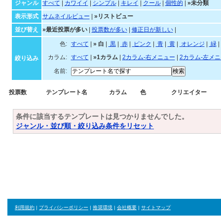
ジャンル
すべて
|
カワイイ
|
シンプル
|
キレイ
|
クール
|
個性的
|
»未分類
表示形式
サムネイルビュー
|
»リストビュー
並び替え
»最近投票が多い
|
投票数が多い
|
修正日が新しい
|
色:
すべて
|
»
白
|
黒
|
赤
|
ピンク
|
青
|
黄
|
オレンジ
|
緑
|
カラム:
すべて
|
»1カラム
|
2カラム-右メニュー
|
2カラム-左メ
絞り込み
名前:
投票数
テンプレート名
カラム
色
クリエイター
条件に該当するテンプレートは見つかりませんでした。
ジャンル・並び順・絞り込み条件をリセット
利用規約
|
プライバシーポリシー
|
推奨環境
|
会社概要
|
サイトマップ