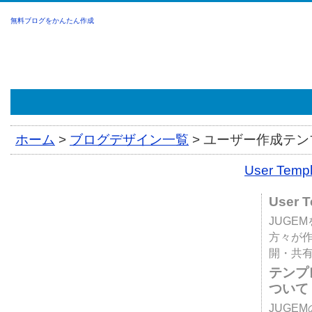
無料ブログをかんたん作成
ホーム
>
ブログデザイン一覧
>
ユーザー作成テンプ
User Tem
User 
JUGE
方々が
開・共