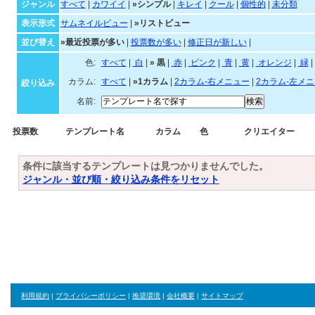
ジャンル・並び順・絞
ジャンル
すべて
|
カワイイ
|
»シンプル
|
キレイ
|
クール
|
個性的
|
未分類
表示形式
サムネイルビュー
|
»リストビュー
並び替え
»最近投票が多い
|
投票数が多い
|
修正日が新しい
|
色:
すべて
|
白
|
»
黒
|
赤
|
ピンク
|
青
|
黄
|
オレンジ
|
緑
|
カラム:
すべて
|
»1カラム
|
2カラム-右メニュー
|
2カラム-左メ
絞り込み
名前:
投票数
テンプレート名
カラム
色
クリエイター
条件に該当するテンプレートは見つかりませんでした。
ジャンル・並び順・絞り込み条件をリセット