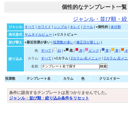
個性的なテンプレート一覧
ジャンル・並び順・絞
ジャンル
すべて
|
カワイイ
|
シンプル
|
キレイ
|
クール
|
»個性的
|
未分類
表示形式
サムネイルビュー
|
»リストビュー
並び替え
»最近投票が多い
|
投票数が多い
|
修正日が新しい
|
色:
すべて
|
白
|
»
黒
|
赤
|
ピンク
|
青
|
黄
|
オ
カラム:
すべて
|
»1カラム
|
2カラム-右メニュー
|
2カラム-左メ
絞り込み
名前:
投票数
テンプレート名
カラム
色
クリエイター
条件に該当するテンプレートは見つかりませんでした。
ジャンル・並び順・絞り込み条件をリセット