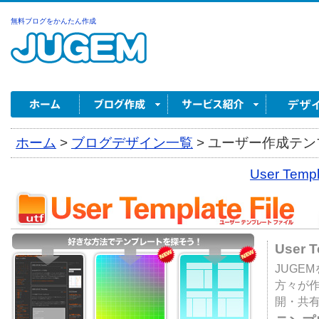
無料ブログをかんたん作成
ホーム
>
ブログデザイン一覧
>
ユーザー作成テンプ
User Tem
User 
JUGE
方々が
開・共