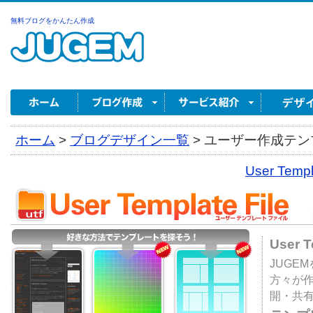
無料ブログをかんたん作成
ホーム
>
ブログデザイン一覧
>
ユーザー作成テンプ
User Tem
User 
JUGE
方々が
開・共