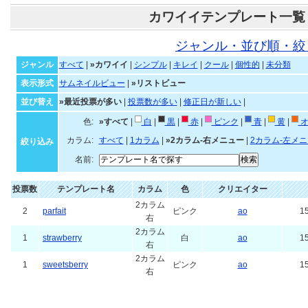
カワイイテンプレート一覧
ジャンル・並び順・絞
ジャンル
すべて
|
»カワイイ
|
シンプル
|
キレイ
|
クール
|
個性的
|
未分類
表示形式
サムネイルビュー
|
»リストビュー
並び替え
»最近投票が多い
|
投票数が多い
|
修正日が新しい
|
色:
»すべて
|
白
|
黒
|
赤
|
ピンク
|
青
|
黄
|
オ
カラム:
すべて
|
1カラム
|
»2カラム-右メニュー
|
2カラム-左メ
絞り込み
名前:
投票数
テンプレート名
カラム
色
クリエイター
2カラム
2
parfait
ピンク
ao
15
右
2カラム
1
strawberry
白
ao
15
右
2カラム
1
sweetsberry
ピンク
ao
15
右