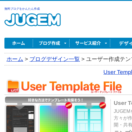
無料ブログをかんたん作成
ホーム
>
ブログデザイン一覧
>
ユーザー作成テンプ
User Tem
User 
JUGE
方々が
開・共