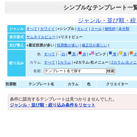
シンプルなテンプレート一
ジャンル・並び順・絞
ジャンル
すべて
|
カワイイ
|
»シンプル
|
キレイ
|
クール
|
個性的
|
未分類
表示形式
サムネイルビュー
|
»リストビュー
並び替え
»最近投票が多い
|
投票数が多い
|
修正日が新しい
|
色:
すべて
|
白
|
黒
|
赤
|
»
ピンク
|
青
|
黄
|
オ
カラム:
すべて
|
1カラム
|
»2カラム-右メニュー
|
2カラム-左メ
絞り込み
名前:
投票数
テンプレート名
カラム
色
クリエイター
条件に該当するテンプレートは見つかりませんでした。
ジャンル・並び順・絞り込み条件をリセット