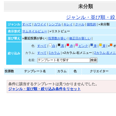
未分類
ジャンル・並び順・絞
ジャンル
すべて
|
カワイイ
|
シンプル
|
キレイ
|
クール
|
個性的
|
»未分類
表示形式
サムネイルビュー
|
»リストビュー
並び替え
»最近投票が多い
|
投票数が多い
|
修正日が新しい
|
色:
すべて
|
白
|
黒
|
赤
|
ピンク
|
青
|
黄
|
»
オ
カラム:
すべて
|
1カラム
|
»2カラム-右メニュー
|
2カラム-左メ
絞り込み
名前:
投票数
テンプレート名
カラム
色
クリエイター
条件に該当するテンプレートは見つかりませんでした。
ジャンル・並び順・絞り込み条件をリセット