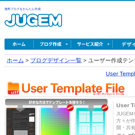
無料ブログをかんたん作成
ホーム
>
ブログデザイン一覧
>
ユーザー作成テンプ
User Tem
User 
JUGE
方々が
開・共