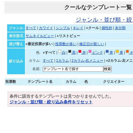
クールなテンプレート一覧
ジャンル・並び順・絞
ジャンル
すべて
|
カワイイ
|
シンプル
|
キレイ
|
»クール
|
個性的
|
未分類
表示形式
サムネイルビュー
|
»リストビュー
並び替え
»最近投票が多い
|
投票数が多い
|
修正日が新しい
|
色:
»すべて
|
白
|
黒
|
赤
|
ピンク
|
青
|
黄
|
オ
カラム:
すべて
|
1カラム
|
2カラム-右メニュー
|
»2カラム-左メ
絞り込み
名前:
投票数
テンプレート名
カラム
色
クリエイター
条件に該当するテンプレートは見つかりませんでした。
ジャンル・並び順・絞り込み条件をリセット