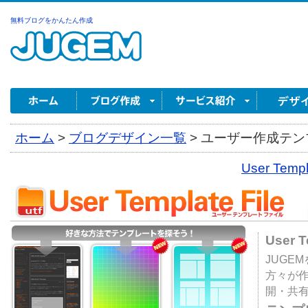
無料ブログをかんたん作成
ホーム
>
ブログデザイン一覧
>
ユーザー作成テンプ
User Tem
User 
JUGE
方々が
開・共