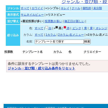
シンプルなテンプレート一
ジャンル・並び順・絞
ジャンル
すべて
|
カワイイ
|
»シンプル
|
キレイ
|
クール
|
個性的
|
未分類
表示形式
サムネイルビュー
|
»リストビュー
並び替え
»最近投票が多い
|
投票数が多い
|
修正日が新しい
|
色:
すべて
|
白
|
»
黒
|
赤
|
ピンク
|
青
|
黄
|
オ
カラム:
すべて
|
1カラム
|
2カラム-右メニュー
|
»2カラム-左メ
絞り込み
名前:
投票数
テンプレート名
カラム
色
クリエイター
条件に該当するテンプレートは見つかりませんでした。
ジャンル・並び順・絞り込み条件をリセット