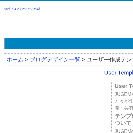
無料ブログをかんたん作成
ホーム
>
ブログデザイン一覧
>
ユーザー作成テンプ
User Tem
User 
JUGE
方々が
開・共