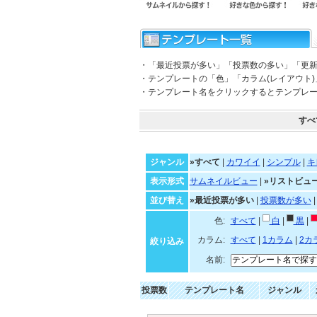
・「最近投票が多い」「投票数の多い」「更
・テンプレートの「色」「カラム(レイアウト
・テンプレート名をクリックするとテンプレ
すべ
ジャンル
»すべて
|
カワイイ
|
シンプル
|
キ
表示形式
サムネイルビュー
|
»リストビュ
並び替え
»最近投票が多い
|
投票数が多い
色:
すべて
|
白
|
黒
|
カラム:
すべて
|
1カラム
|
2カ
絞り込み
名前:
投票数
テンプレート名
ジャンル