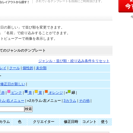
されているテンプレートを自由にご利用頂けます。
新日の新しい」で並び順を変更できます。
)」「名前」で絞り込みすることができます。
ートビューアーで画像を表示します。
てのジャンルのテンプレート
ジャンル・並び順・絞り込み条件をリセット
レイ
|
クール
|
個性的
|
未分類
ー
|
修正日が新しい
|
赤
|
ピンク
|
青
|
黄
|
オレンジ
|
»
緑
|
ラム-右メニュー
|
»2カラム-左メニュー
|
3カラム
|
その他
|
カラム
色
クリエイター
修正日時
コメント
使う