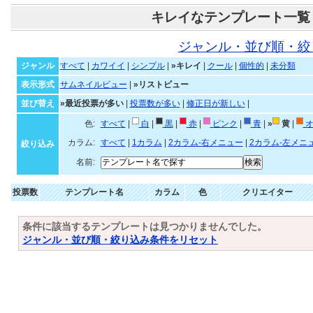
キレイなテンプレート一覧
ジャンル・並び順・絞
ジャンル
すべて
|
カワイイ
|
シンプル
|
»キレイ
|
クール
|
個性的
|
未分類
表示形式
サムネイルビュー
|
»リストビュー
並び替え
»最近投票が多い
|
投票数が多い
|
修正日が新しい
|
色:
すべて
|
白
|
黒
|
赤
|
ピンク
|
青
|
»
黄
|
オ
カラム:
すべて
|
1カラム
|
2カラム-右メニュー
|
2カラム-左メニ
絞り込み
名前:
投票数
テンプレート名
カラム
色
クリエイター
条件に該当するテンプレートは見つかりませんでした。
ジャンル・並び順・絞り込み条件をリセット