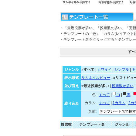
・「最近投票が多い」「投票数の多い」「更
・テンプレートの「色」「カラム(レイアウト
・テンプレート名をクリックするとテンプレ
すべ
ジャンル
»すべて
|
カワイイ
|
シンプル
|
キ
表示形式
サムネイルビュー
|
»リストビュ
並び替え
»最近投票が多い
|
投票数が多い
色:
すべて
|
白
|
黒
|
カラム:
すべて
|
1カラム
|
2カ
絞り込み
名前:
投票数
テンプレート名
ジャンル