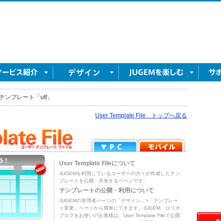
テンプレート「utf」
User Template File トップへ戻る
User Template Fileについて
JUGEMを利用しているユーザーの方々が作成したテン
プレートを公開・共有するページです。
テンプレートの公開・利用について
JUGEMの管理者ページの「デザイン」>「テンプレー
ト変更」ページから簡単にできます。JUGEM、ロリポ
ブログをお使いのお客様は、User Template Fileで公開