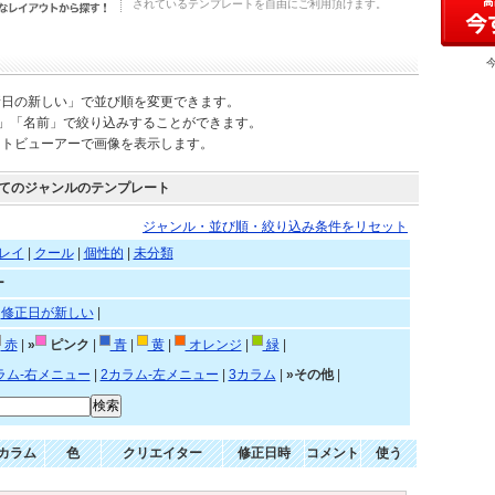
されているテンプレートを自由にご利用頂けます。
新日の新しい」で並び順を変更できます。
)」「名前」で絞り込みすることができます。
ートビューアーで画像を表示します。
てのジャンルのテンプレート
ジャンル・並び順・絞り込み条件をリセット
レイ
|
クール
|
個性的
|
未分類
ー
|
修正日が新しい
|
赤
|
»
ピンク
|
青
|
黄
|
オレンジ
|
緑
|
ラム-右メニュー
|
2カラム-左メニュー
|
3カラム
|
»その他
|
カラム
色
クリエイター
修正日時
コメント
使う