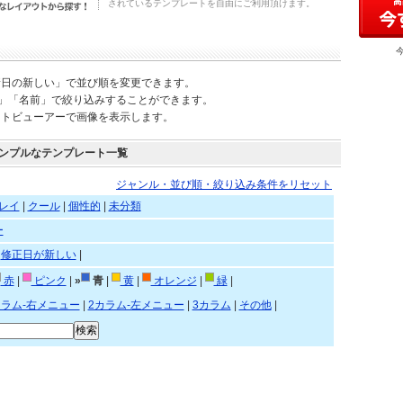
されているテンプレートを自由にご利用頂けます。
新日の新しい」で並び順を変更できます。
)」「名前」で絞り込みすることができます。
ートビューアーで画像を表示します。
ンプルなテンプレート一覧
ジャンル・並び順・絞り込み条件をリセット
レイ
|
クール
|
個性的
|
未分類
ー
|
修正日が新しい
|
赤
|
ピンク
|
»
青
|
黄
|
オレンジ
|
緑
|
カラム-右メニュー
|
2カラム-左メニュー
|
3カラム
|
その他
|