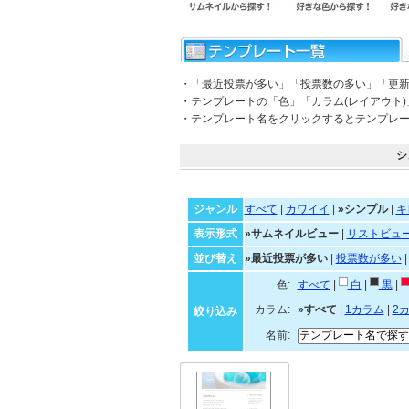
・「最近投票が多い」「投票数の多い」「更
・テンプレートの「色」「カラム(レイアウト
・テンプレート名をクリックするとテンプレ
シ
ジャンル
すべて
|
カワイイ
|
»シンプル
|
キ
表示形式
»サムネイルビュー
|
リストビュ
並び替え
»最近投票が多い
|
投票数が多い
色:
すべて
|
白
|
黒
|
カラム:
»すべて
|
1カラム
|
2
絞り込み
名前: