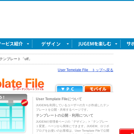
テンプレート「utf」
User Template File トップへ戻る
User Template Fileについて
JUGEMを利用しているユーザーの方々が作成したテン
プレートを公開・共有するページです。
テンプレートの公開・利用について
JUGEMの管理者ページの「デザイン」>「テンプレー
ト変更」ページから簡単にできます。JUGEM、ロリポ
ブログをお使いのお客様は、User Template Fileで公開