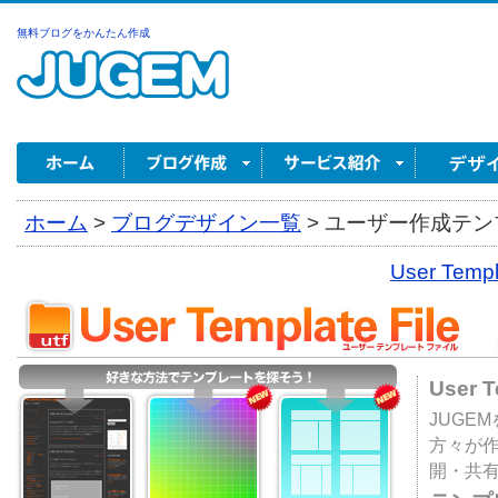
無料ブログをかんたん作成
ホーム
>
ブログデザイン一覧
>
ユーザー作成テンプ
User Tem
User 
JUGE
方々が
開・共