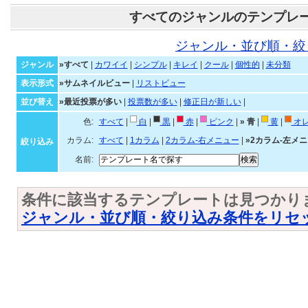
すべてのジャンルのテンプレ
ジャンル・並び順・絞
ジャンル
»すべて
|
カワイイ
|
シンプル
|
キレイ
|
クール
|
個性的
|
未分類
表示形式
»サムネイルビュー
|
リストビュー
並び替え
»最近投票が多い
|
投票数が多い
|
修正日が新しい
|
色:
すべて
|
白
|
黒
|
赤
|
ピンク
|
»
青
|
黄
|
オ
カラム:
すべて
|
1カラム
|
2カラム-右メニュー
|
»2カラム-左メ
絞り込み
名前:
条件に該当するテンプレートは見つかり
ジャンル・並び順・絞り込み条件をリセ