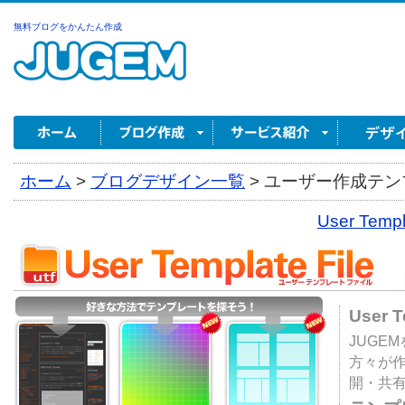
無料ブログをかんたん作成
ホーム
>
ブログデザイン一覧
>
ユーザー作成テンプ
User Tem
User 
JUGE
方々が
開・共