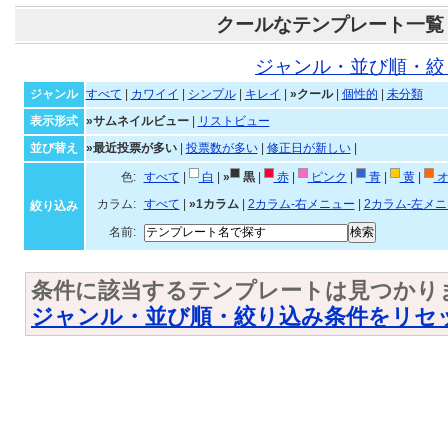
クールなテンプレート一覧
ジャンル・並び順・絞
ジャンル
すべて
|
カワイイ
|
シンプル
|
キレイ
|
»クール
|
個性的
|
未分類
表示形式
»サムネイルビュー
|
リストビュー
並び替え
»最近投票が多い
|
投票数が多い
|
修正日が新しい
|
色:
すべて
|
白
|
»
黒
|
赤
|
ピンク
|
青
|
黄
|
オ
カラム:
すべて
|
»1カラム
|
2カラム-右メニュー
|
2カラム-左メ
絞り込み
名前:
条件に該当するテンプレートは見つかり
ジャンル・並び順・絞り込み条件をリセ