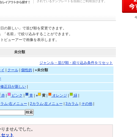
されているテンプレートを自由にご利用頂けます。
新日の新しい」で並び順を変更できます。
)」「名前」で絞り込みすることができます。
ートビューアーで画像を表示します。
未分類
ジャンル・並び順・絞り込み条件をリセット
レイ
|
クール
|
個性的
|
»未分類
ー
|
修正日が新しい
|
赤
|
ピンク
|
青
|
»
黄
|
オレンジ
|
緑
|
カラム-右メニュー
|
2カラム-左メニュー
|
3カラム
|
その他
|
かりませんでした。
リセット