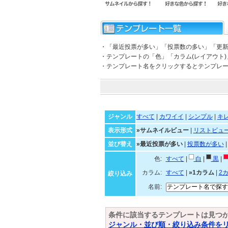
・「最近投票が多い」「投票数の多い」「更
・テンプレートの「色」「カラム(レイアウト
・テンプレート名をクリックするとテンプレ
ジャンル
すべて
|
カワイイ
|
シンプル
|
キ
表示形式
»サムネイルビュー
|
リストビュ
並び替え
»最近投票が多い
|
投票数が多い
色:
すべて
|
白
|
黒
|
カラム:
すべて
|
»1カラム
|
2
絞り込み
名前:
条件に該当するテンプレートは見つ
ジャンル・並び順・絞り込み条件を