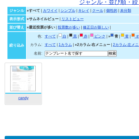
ジャンル・並び順・絞
ジャンル
»すべて
|
カワイイ
|
シンプル
|
キレイ
|
クール
|
個性的
|
未分類
表示形式
»サムネイルビュー
|
リストビュー
並び替え
»最近投票が多い
|
投票数が多い
|
修正日が新しい
|
色:
すべて
|
白
|
黒
|
赤
|
ピンク
|
»
青
|
黄
|
オ
カラム:
すべて
|
1カラム
|
»2カラム-右メニュー
|
2カラム-左メ
絞り込み
名前:
candy