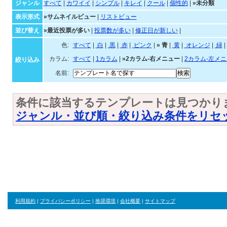
未分類
ジャンル・並び順・絞
ジャンル
すべて
|
カワイイ
|
シンプル
|
キレイ
|
クール
|
個性的
|
»未分類
表示形式
»サムネイルビュー
|
リストビュー
並び替え
»最近投票が多い
|
投票数が多い
|
修正日が新しい
|
色:
すべて
|
白
|
黒
|
赤
|
ピンク
|
»
青
|
黄
|
オレンジ
|
緑
|
カラム:
すべて
|
1カラム
|
»2カラム-右メニュー
|
2カラム-左メ
絞り込み
名前:
条件に該当するテンプレートは見つかり
ジャンル・並び順・絞り込み条件をリセ