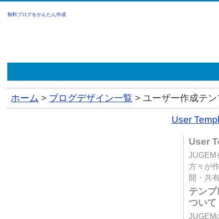
無料ブログをかんたん作成
ホーム
>
ブログデザイン一覧
>
ユーザー作成テンプ
User Tem
User 
JUGE
方々が
開・共