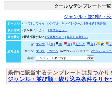
クールなテンプレート一覧
ジャンル・並び順・絞
ジャンル
すべて
|
カワイイ
|
シンプル
|
キレイ
|
»クール
|
個性的
|
未分類
表示形式
»サムネイルビュー
|
リストビュー
並び替え
»最近投票が多い
|
投票数が多い
|
修正日が新しい
|
色:
すべて
|
白
|
黒
|
赤
|
ピンク
|
青
|
»
黄
|
オ
カラム:
すべて
|
1カラム
|
»2カラム-右メニュー
|
2カラム-左メ
絞り込み
名前:
条件に該当するテンプレートは見つかり
ジャンル・並び順・絞り込み条件をリセ