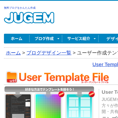
無料ブログをかんたん作成
ホーム
>
ブログデザイン一覧
>
ユーザー作成テンプ
User Tem
User 
JUGE
方々が
開・共