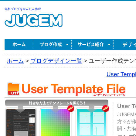
無料ブログをかんたん作成
ホーム
>
ブログデザイン一覧
>
ユーザー作成テンプ
User Tem
User 
JUGE
方々が
開・共