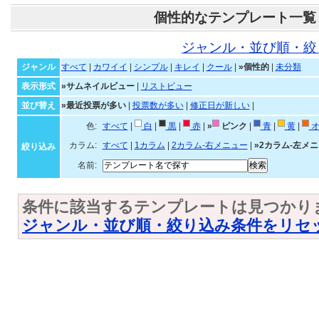
個性的なテンプレート一覧
ジャンル・並び順・絞
ジャンル
すべて
|
カワイイ
|
シンプル
|
キレイ
|
クール
|
»個性的
|
未分類
表示形式
»サムネイルビュー
|
リストビュー
並び替え
»最近投票が多い
|
投票数が多い
|
修正日が新しい
|
色:
すべて
|
白
|
黒
|
赤
|
»
ピンク
|
青
|
黄
|
オ
カラム:
すべて
|
1カラム
|
2カラム-右メニュー
|
»2カラム-左メ
絞り込み
名前:
条件に該当するテンプレートは見つかり
ジャンル・並び順・絞り込み条件をリセ