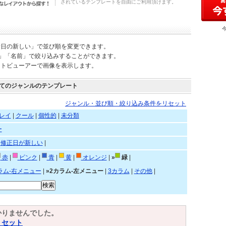
されているテンプレートを自由にご利用頂けます。
新日の新しい」で並び順を変更できます。
)」「名前」で絞り込みすることができます。
ートビューアーで画像を表示します。
てのジャンルのテンプレート
ジャンル・並び順・絞り込み条件をリセット
レイ
|
クール
|
個性的
|
未分類
ー
|
修正日が新しい
|
赤
|
ピンク
|
青
|
黄
|
オレンジ
|
»
緑
|
ラム-右メニュー
|
»2カラム-左メニュー
|
3カラム
|
その他
|
かりませんでした。
リセット