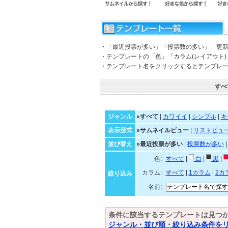
・「最近投票が多い」「投票数の多い」「更
・テンプレートの「色」「カラム(レイアウト
・テンプレート名をクリックするとテンプレ
すべ
ジャンル
»すべて
|
カワイイ
|
シンプル
|
キ
表示形式
»サムネイルビュー
|
リストビュ
並び替え
»最近投票が多い
|
投票数が多い
色:
すべて
|
白
|
黒
|
カラム:
すべて
|
1カラム
|
2カ
絞り込み
名前:
条件に該当するテンプレートは見つ
ジャンル・並び順・絞り込み条件を