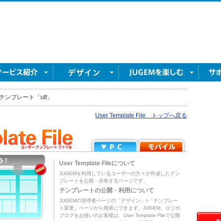
テンプレート「utf」
User Template File トップへ戻る
User Template Fileについて
JUGEMを利用しているユーザーの方々が作成したテン
プレートを公開・共有するページです。
テンプレートの公開・利用について
JUGEMの管理者ページの「デザイン」>「テンプレー
ト変更」ページから簡単にできます。JUGEM、ロリポ
ブログをお使いのお客様は、User Template Fileで公開