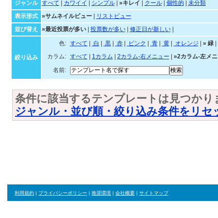
ジャンル
すべて
|
カワイイ
|
シンプル
|
»キレイ
|
クール
|
個性的
|
未分類
表示形式
»サムネイルビュー
|
リストビュー
並び替え
»最近投票が多い
|
投票数が多い
|
修正日が新しい
|
色:
すべて
|
白
|
黒
|
赤
|
ピンク
|
青
|
黄
|
オレンジ
|
»
緑
|
カラム:
すべて
|
1カラム
|
2カラム-右メニュー
|
»2カラム-左メ
絞り込み
名前:
条件に該当するテンプレートは見つかり
ジャンル・並び順・絞り込み条件をリセ
利用規約
|
プライバシーポリシー
|
推奨環境
|
会社概要
|
サイトマップ