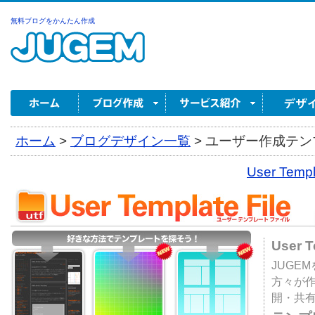
無料ブログをかんたん作成
ホーム
>
ブログデザイン一覧
>
ユーザー作成テンプ
User Tem
User 
JUGE
方々が
開・共