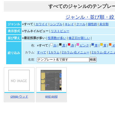
すべてのジャンルのテンプレ
ジャンル・並び順・絞
ジャンル
»すべて
|
カワイイ
|
シンプル
|
キレイ
|
クール
|
個性的
|
未分類
表示形式
»サムネイルビュー
|
リストビュー
並び替え
»最近投票が多い
|
投票数が多い
|
修正日が新しい
|
色:
»すべて
|
白
|
黒
|
赤
|
ピンク
|
青
|
黄
|
オ
カラム:
すべて
|
1カラム
|
2カラム-右メニュー
|
2カラム-左メニ
絞り込み
名前:
cmsp-ウッド
grid gold