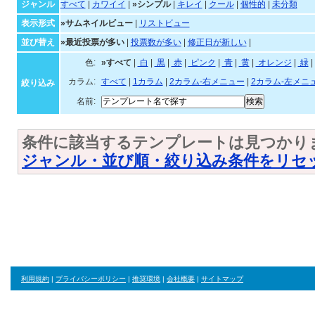
ジャンル・並び順・絞
ジャンル
すべて
|
カワイイ
|
»シンプル
|
キレイ
|
クール
|
個性的
|
未分類
表示形式
»サムネイルビュー
|
リストビュー
並び替え
»最近投票が多い
|
投票数が多い
|
修正日が新しい
|
色:
»すべて
|
白
|
黒
|
赤
|
ピンク
|
青
|
黄
|
オレンジ
|
緑
|
カラム:
すべて
|
1カラム
|
2カラム-右メニュー
|
2カラム-左メニ
絞り込み
名前:
条件に該当するテンプレートは見つかり
ジャンル・並び順・絞り込み条件をリセ