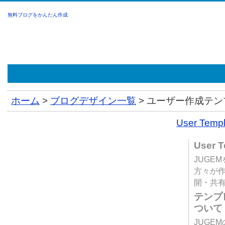
無料ブログをかんたん作成
ホーム
>
ブログデザイン一覧
>
ユーザー作成テンプ
User Tem
User 
JUGE
方々が
開・共