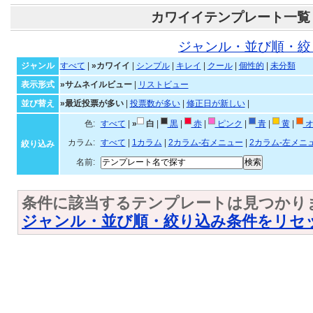
カワイイテンプレート一覧
ジャンル・並び順・絞
ジャンル
すべて
|
»カワイイ
|
シンプル
|
キレイ
|
クール
|
個性的
|
未分類
表示形式
»サムネイルビュー
|
リストビュー
並び替え
»最近投票が多い
|
投票数が多い
|
修正日が新しい
|
色:
すべて
|
»
白
|
黒
|
赤
|
ピンク
|
青
|
黄
|
オ
カラム:
すべて
|
1カラム
|
2カラム-右メニュー
|
2カラム-左メニ
絞り込み
名前:
条件に該当するテンプレートは見つかり
ジャンル・並び順・絞り込み条件をリセ