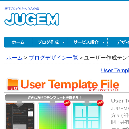
無料ブログをかんたん作成
ホーム
>
ブログデザイン一覧
>
ユーザー作成テンプ
User Tem
User 
JUGE
方々が
開・共