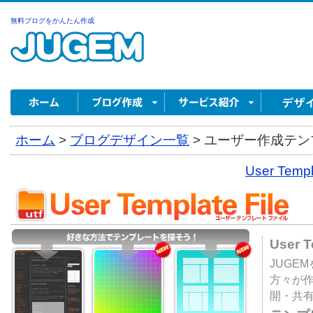
無料ブログをかんたん作成
ホーム
>
ブログデザイン一覧
>
ユーザー作成テンプ
User Tem
User 
JUGE
方々が
開・共