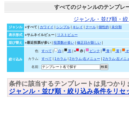
すべてのジャンルのテンプレ
ジャンル・並び順・絞
ジャンル
»すべて
|
カワイイ
|
シンプル
|
キレイ
|
クール
|
個性的
|
未分類
表示形式
»サムネイルビュー
|
リストビュー
並び替え
»最近投票が多い
|
投票数が多い
|
修正日が新しい
|
色:
すべて
|
白
|
黒
|
»
赤
|
ピンク
|
青
|
黄
|
オ
カラム:
すべて
|
1カラム
|
2カラム-右メニュー
|
2カラム-左メニ
絞り込み
名前:
条件に該当するテンプレートは見つかり
ジャンル・並び順・絞り込み条件をリセ