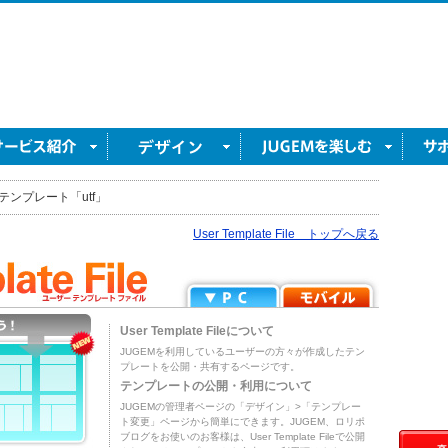
テンプレート「utf」
User Template File トップへ戻る
User Template Fileについて
JUGEMを利用しているユーザーの方々が作成したテン
プレートを公開・共有するページです。
テンプレートの公開・利用について
JUGEMの管理者ページの「デザイン」>「テンプレー
ト変更」ページから簡単にできます。JUGEM、ロリポ
ブログをお使いのお客様は、User Template Fileで公開