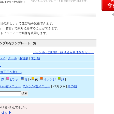
されているテンプレートを自由にご利用頂けます。
新日の新しい」で並び順を変更できます。
)」「名前」で絞り込みすることができます。
ートビューアーで画像を表示します。
ンプルなテンプレート一覧
ジャンル・並び順・絞り込み条件をリセット
レイ
|
クール
|
個性的
|
未分類
ー
|
修正日が新しい
|
赤
|
ピンク
|
青
|
»
黄
|
オレンジ
|
緑
|
ラム-右メニュー
|
2カラム-左メニュー
|
»3カラム
|
その他
|
かりませんでした。
リセット