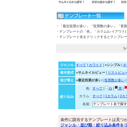
・「最近投票が多い」「投票数の多い」「更
・テンプレートの「色」「カラム(レイアウト
・テンプレート名をクリックするとテンプレ
シ
ジャンル
すべて
|
カワイイ
|
»シンプル
|
キ
表示形式
»サムネイルビュー
|
リストビュ
並び替え
»最近投票が多い
|
投票数が多い
色:
すべて
|
白
|
黒
|
カラム:
すべて
|
1カラム
|
2カ
絞り込み
名前:
条件に該当するテンプレートは見つ
ジャンル・並び順・絞り込み条件を