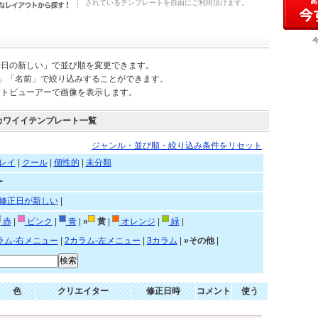
されているテンプレートを自由にご利用頂けます。
新日の新しい」で並び順を変更できます。
)」「名前」で絞り込みすることができます。
ートビューアーで画像を表示します。
カワイイテンプレート一覧
ジャンル・並び順・絞り込み条件をリセット
レイ
|
クール
|
個性的
|
未分類
ー
修正日が新しい
|
赤
|
ピンク
|
青
|
»
黄
|
オレンジ
|
緑
|
ラム-右メニュー
|
2カラム-左メニュー
|
3カラム
|
»その他
|
色
クリエイター
修正日時
コメント
使う