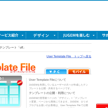
テンプレート「utf」
User Template File トップへ戻る
User Template Fileについて
JUGEMを利用しているユーザーの方々が作成したテン
プレートを公開・共有するページです。
テンプレートの公開・利用について
JUGEMの管理者ページの「デザイン」>「テンプレー
ト変更」ページから簡単にできます。JUGEM、ロリポ
ブログをお使いのお客様は、User Template Fileで公開