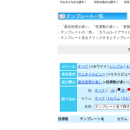
・「最近投票が多い」「投票数の多い」「更
・テンプレートの「色」「カラム(レイアウト
・テンプレート名をクリックするとテンプレ
ジャンル
すべて
|
»カワイイ
|
シンプル
|
キ
表示形式
サムネイルビュー
|
»リストビュ
並び替え
最近投票が多い
|
»投票数が多い
|
色:
すべて
|
白
|
黒
|
カラム:
すべて
|
1カラム
|
2カ
絞り込み
名前:
投票数
テンプレート名
カラム