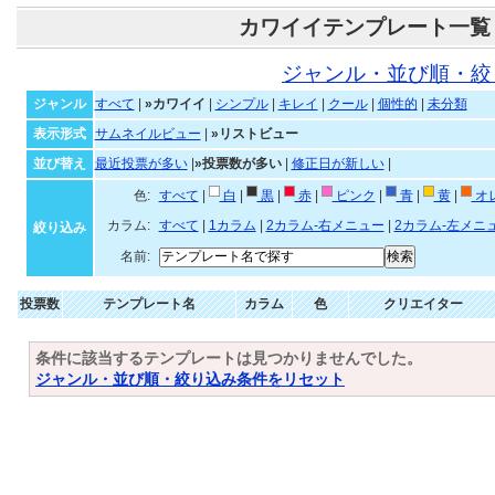
カワイイテンプレート一覧
ジャンル・並び順・絞
ジャンル
すべて
|
»カワイイ
|
シンプル
|
キレイ
|
クール
|
個性的
|
未分類
表示形式
サムネイルビュー
|
»リストビュー
並び替え
最近投票が多い
|
»投票数が多い
|
修正日が新しい
|
色:
すべて
|
白
|
黒
|
赤
|
ピンク
|
青
|
黄
|
オ
カラム:
すべて
|
1カラム
|
2カラム-右メニュー
|
2カラム-左メニ
絞り込み
名前:
投票数
テンプレート名
カラム
色
クリエイター
条件に該当するテンプレートは見つかりませんでした。
ジャンル・並び順・絞り込み条件をリセット