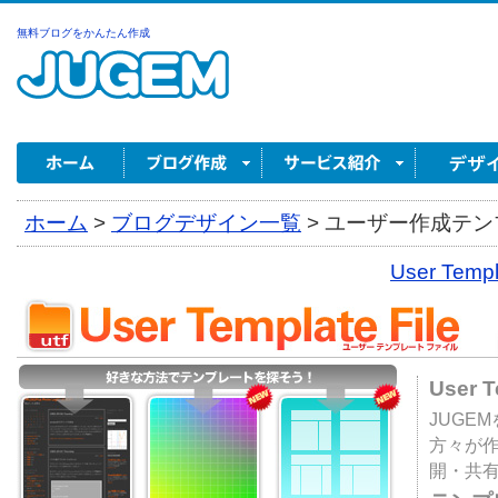
無料ブログをかんたん作成
ホーム
>
ブログデザイン一覧
>
ユーザー作成テンプ
User Tem
User 
JUGE
方々が
開・共