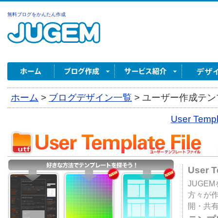
無料ブログをかんたん作成
ホーム
>
ブログデザイン一覧
>
ユーザー作成テンプ
User Tem
User 
JUGE
方々が
開・共