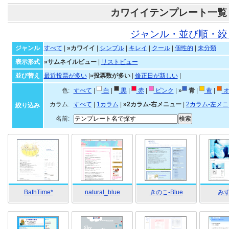
カワイイテンプレート一覧
ジャンル・並び順・絞
ジャンル
すべて
|
»カワイイ
|
シンプル
|
キレイ
|
クール
|
個性的
|
未分類
表示形式
»サムネイルビュー
|
リストビュー
並び替え
最近投票が多い
|
»投票数が多い
|
修正日が新しい
|
色:
すべて
|
白
|
黒
|
赤
|
ピンク
|
»
青
|
黄
|
オ
カラム:
すべて
|
1カラム
|
»2カラム-右メニュー
|
2カラム-左メ
絞り込み
名前:
BathTime*
natural_blue
きのこ-Blue
み