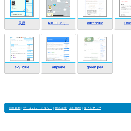
風呂
KIKIFILM テ...
alice*blue
Umb
sky_blue
airplane
green pea
利用規約
|
プライバシーポリシー
|
推奨環境
|
会社概要
|
サイトマップ