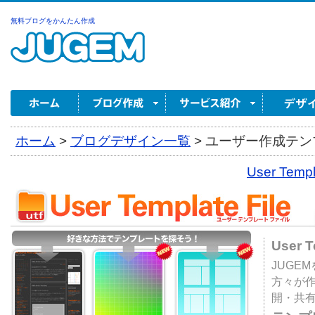
無料ブログをかんたん作成
ホーム
>
ブログデザイン一覧
>
ユーザー作成テンプ
User Tem
User 
JUGE
方々が
開・共