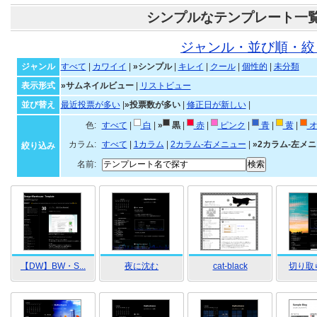
シンプルなテンプレート一
ジャンル・並び順・絞
ジャンル
すべて
|
カワイイ
|
»シンプル
|
キレイ
|
クール
|
個性的
|
未分類
表示形式
»サムネイルビュー
|
リストビュー
並び替え
最近投票が多い
|
»投票数が多い
|
修正日が新しい
|
色:
すべて
|
白
|
»
黒
|
赤
|
ピンク
|
青
|
黄
|
オ
カラム:
すべて
|
1カラム
|
2カラム-右メニュー
|
»2カラム-左メ
絞り込み
名前:
【DW】BW・S...
夜に沈む
cat-black
切り取