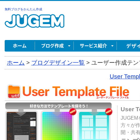
無料ブログをかんたん作成
ホーム
>
ブログデザイン一覧
>
ユーザー作成テンプ
User Tem
User 
JUGE
方々が
開・共