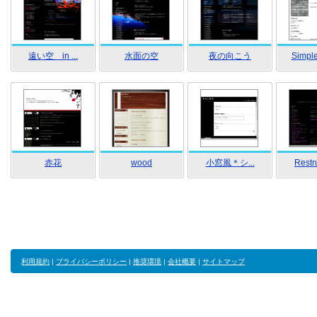
遠い空 in ...
水面の空
夜の向こう
Simple
赤花
wood
小窓風＊シ...
Restru
利用規約
|
プライバシーポリシー
|
推奨環境
|
会社概要
|
サイトマップ