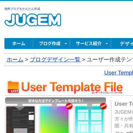
無料ブログをかんたん作成
ホーム
>
ブログデザイン一覧
>
ユーザー作成テンプ
User Tem
User 
JUGE
方々が
開・共