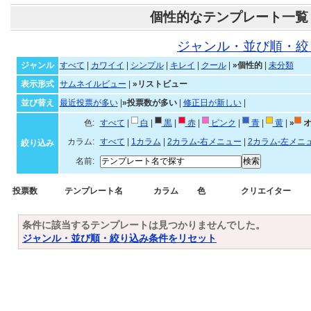
個性的なテンプレート一覧
ジャンル・並び順・絞
ジャンル
すべて
|
カワイイ
|
シンプル
|
キレイ
|
クール
|
»個性的
|
未分類
表示形式
サムネイルビュー
|
»リストビュー
並び替え
最近投票が多い
|
»投票数が多い
|
修正日が新しい
|
色:
すべて
|
白
|
黒
|
赤
|
ピンク
|
青
|
黄
|
»
オ
カラム:
すべて
|
1カラム
|
2カラム-右メニュー
|
2カラム-左メニ
絞り込み
名前:
投票数
テンプレート名
カラム
色
クリエイター
条件に該当するテンプレートは見つかりませんでした。
ジャンル・並び順・絞り込み条件をリセット