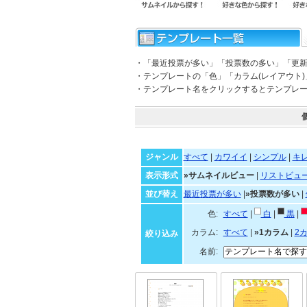
・「最近投票が多い」「投票数の多い」「更
・テンプレートの「色」「カラム(レイアウト
・テンプレート名をクリックするとテンプレ
ジャンル
すべて
|
カワイイ
|
シンプル
|
キ
表示形式
»サムネイルビュー
|
リストビュ
並び替え
最近投票が多い
|
»投票数が多い
|
色:
すべて
|
白
|
黒
|
カラム:
すべて
|
»1カラム
|
2
絞り込み
名前: