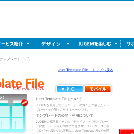
テンプレート「utf」
User Template File トップへ戻る
User Template Fileについて
JUGEMを利用しているユーザーの方々が作成したテン
プレートを公開・共有するページです。
テンプレートの公開・利用について
JUGEMの管理者ページの「デザイン」>「テンプレー
ト変更」ページから簡単にできます。JUGEM、ロリポ
ブログをお使いのお客様は、User Template Fileで公開