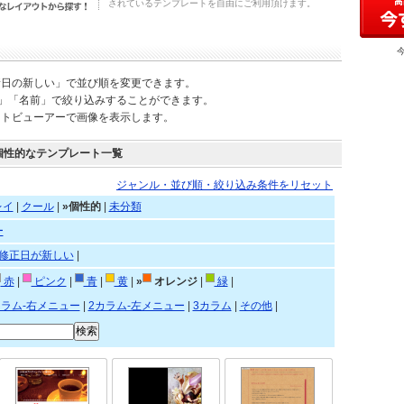
されているテンプレートを自由にご利用頂けます。
新日の新しい」で並び順を変更できます。
)」「名前」で絞り込みすることができます。
ートビューアーで画像を表示します。
個性的なテンプレート一覧
ジャンル・並び順・絞り込み条件をリセット
レイ
|
クール
|
»個性的
|
未分類
ー
修正日が新しい
|
赤
|
ピンク
|
青
|
黄
|
»
オレンジ
|
緑
|
カラム-右メニュー
|
2カラム-左メニュー
|
3カラム
|
その他
|