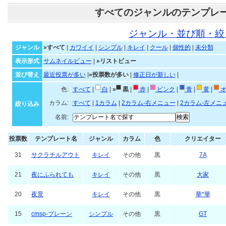
すべてのジャンルのテンプレ
ジャンル・並び順・絞
ジャンル
»すべて
|
カワイイ
|
シンプル
|
キレイ
|
クール
|
個性的
|
未分類
表示形式
サムネイルビュー
|
»リストビュー
並び替え
最近投票が多い
|
»投票数が多い
|
修正日が新しい
|
色:
すべて
|
白
|
»
黒
|
赤
|
ピンク
|
青
|
黄
|
オ
カラム:
すべて
|
1カラム
|
2カラム-右メニュー
|
2カラム-左メニ
絞り込み
名前:
投票数
テンプレート名
ジャンル
カラム
色
クリエイター
31
サクラチルアウト
キレイ
その他
黒
7A
21
夜にふられても
キレイ
その他
黒
大家
20
夜景
キレイ
その他
黒
華*華
15
cmsp-プレーン
シンプル
その他
黒
GT