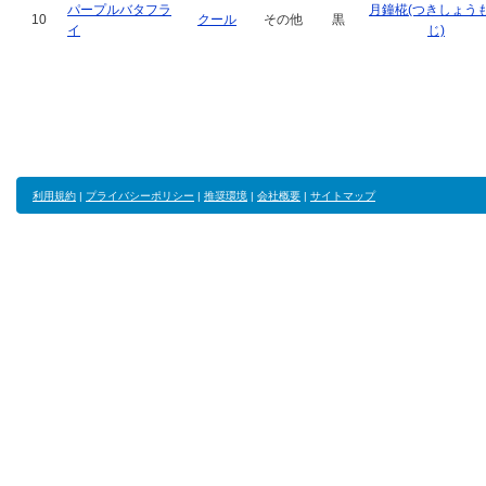
パープルバタフラ
月鐘椛(つきしょう
10
クール
その他
黒
イ
じ)
利用規約
|
プライバシーポリシー
|
推奨環境
|
会社概要
|
サイトマップ