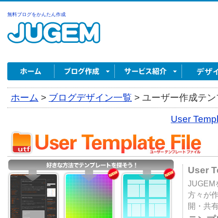
無料ブログをかんたん作成
ホーム
>
ブログデザイン一覧
>
ユーザー作成テンプ
User Tem
User 
JUGE
方々が
開・共