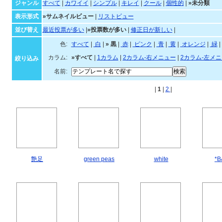
未分類
ジャンル・並び順・絞
ジャンル
すべて
|
カワイイ
|
シンプル
|
キレイ
|
クール
|
個性的
|
»未分類
表示形式
»サムネイルビュー
|
リストビュー
並び替え
最近投票が多い
|
»投票数が多い
|
修正日が新しい
|
色:
すべて
|
白
|
»
黒
|
赤
|
ピンク
|
青
|
黄
|
オ
カラム:
»すべて
|
1カラム
|
2カラム-右メニュー
|
2カラム-左メ
絞り込み
名前:
|
1
|
2
|
艶足
green peas
white
*B