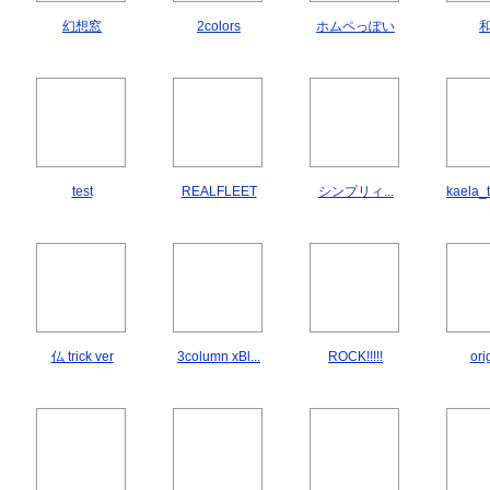
幻想窓
2colors
ホムペっぽい
test
REALFLEET
シンプリィ...
kaela_
仏 trick ver
3column xBl...
ROCK!!!!!
ori