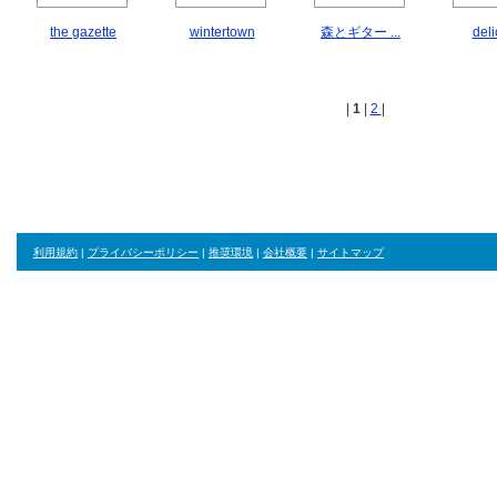
the gazette
wintertown
森とギター ...
deli
|
1
|
2
|
利用規約
|
プライバシーポリシー
|
推奨環境
|
会社概要
|
サイトマップ