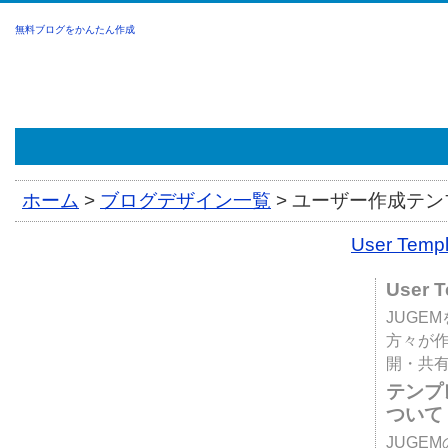
無料ブログをかんたん作成
ホーム
>
ブログデザイン一覧
>
ユーザー作成テンプ
User Tem
User 
JUGE
方々が
開・共