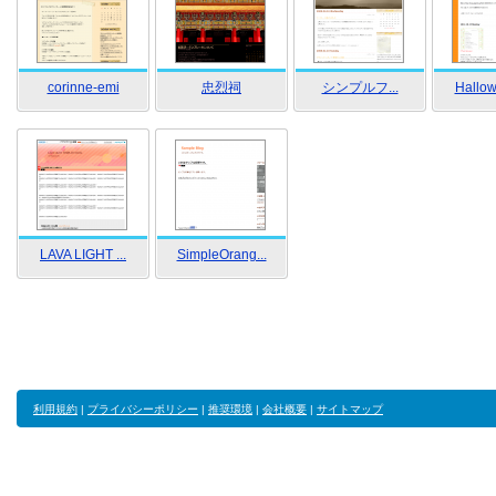
corinne-emi
忠烈祠
シンプルフ...
Hallow
LAVA LIGHT ...
SimpleOrang...
利用規約
|
プライバシーポリシー
|
推奨環境
|
会社概要
|
サイトマップ