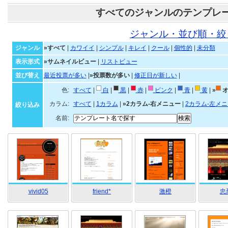
すべてのジャンルのテンプレ
ジャンル・並び順・絞
ジャンル
»すべて
|
カワイイ
|
シンプル
|
キレイ
|
クール
|
個性的
|
未分類
表示形式
»サムネイルビュー
|
リストビュー
並び替え
最近投票が多い
|
»投票数が多い
|
修正日が新しい
|
色:
すべて
|
白
|
黒
|
赤
|
ピンク
|
青
|
黄
|
»
オ
カラム:
すべて
|
1カラム
|
»2カラム-右メニュー
|
2カラム-左メ
絞り込み
名前:
vivid05
friend*
激橙
忠