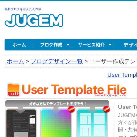
無料ブログをかんたん作成
ホーム
>
ブログデザイン一覧
>
ユーザー作成テンプ
User Tem
User 
JUGE
方々が
開・共