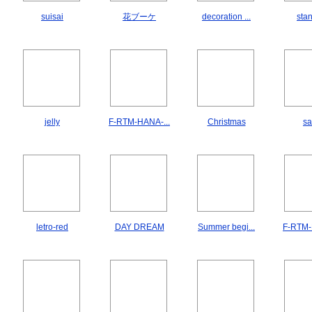
suisai
花ブーケ
decoration ...
sta
jelly
F-RTM-HANA-...
Christmas
sa
letro-red
DAY DREAM
Summer begi...
F-RTM-