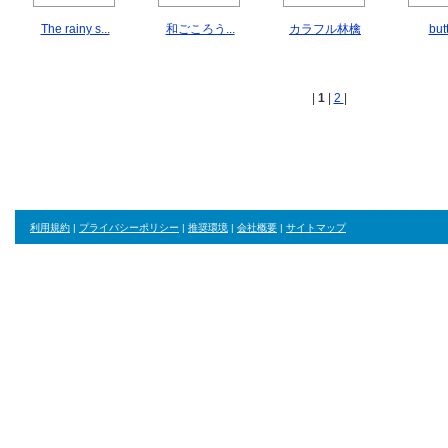
The rainy s...
和ごころう...
カラフル林檎
butt
|
1
|
2
|
利用規約
|
プライバシーポリシー
|
推奨環境
|
会社概要
|
サイトマップ