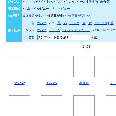
ジャンル・並び順・絞
ジャンル
すべて
|
カワイイ
|
シンプル
|
»キレイ
|
クール
|
個性的
|
未分類
表示形式
»サムネイルビュー
|
リストビュー
並び替え
最近投票が多い
|
»投票数が多い
|
修正日が新しい
|
色:
すべて
|
»
白
|
黒
|
赤
|
ピンク
|
青
|
黄
|
オレンジ
カラム:
すべて
|
1カラム
|
2カラム-右メニュー
|
»2カラム-左メ
絞り込み
名前:
|
1
|
2
|
xxx sky
新緑xxx
綺麗色
ガ