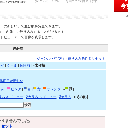
されているテンプレートを自由にご利用頂けます。
新日の新しい」で並び順を変更できます。
)」「名前」で絞り込みすることができます。
ートビューアーで画像を表示します。
未分類
ジャンル・並び順・絞り込み条件をリセット
レイ
|
クール
|
個性的
|
»未分類
ー
修正日が新しい
|
赤
|
ピンク
|
青
|
黄
|
オレンジ
|
»
緑
|
ラム-右メニュー
|
2カラム-左メニュー
|
3カラム
|
»その他
|
かりませんでした。
リセット