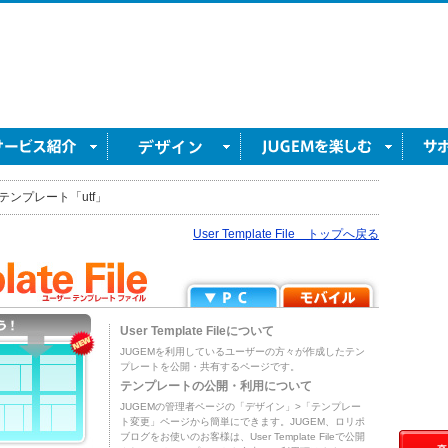
テンプレート「utf」
User Template File トップへ戻る
User Template Fileについて
JUGEMを利用しているユーザーの方々が作成したテン
プレートを公開・共有するページです。
テンプレートの公開・利用について
JUGEMの管理者ページの「デザイン」>「テンプレー
ト変更」ページから簡単にできます。JUGEM、ロリポ
ブログをお使いのお客様は、User Template Fileで公開