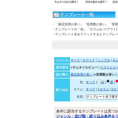
・「最近投票が多い」「投票数の多い」「更
・テンプレートの「色」「カラム(レイアウト
・テンプレート名をクリックするとテンプレ
ジャンル
すべて
|
カワイイ
|
シンプル
|
キ
表示形式
»サムネイルビュー
|
リストビュ
並び替え
最近投票が多い
|
»投票数が多い
|
色:
すべて
|
白
|
黒
|
カラム:
すべて
|
1カラム
|
2カ
絞り込み
名前:
条件に該当するテンプレートは見つ
ジャンル・並び順・絞り込み条件を