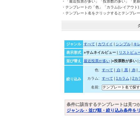
・「最近投票が多い」「投票数の多い」「更
・テンプレートの「色」「カラム(レイアウト
・テンプレート名をクリックするとテンプレ
ジャンル
すべて
|
カワイイ
|
シンプル
|
キ
表示形式
»サムネイルビュー
|
リストビュ
並び替え
最近投票が多い
|
»投票数が多い
|
色:
すべて
|
白
|
黒
|
赤
|
カラム:
すべて
|
1カラム
|
2カ
絞り込み
名前:
条件に該当するテンプレートは見つ
ジャンル・並び順・絞り込み条件を