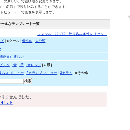
新日の新しい」で並び順を変更できます。
)」「名前」で絞り込みすることができます。
ートビューアーで画像を表示します。
クールなテンプレート一覧
ジャンル・並び順・絞り込み条件をリセット
レイ
|
»クール
|
個性的
|
未分類
ー
修正日が新しい
|
ピンク
|
青
|
黄
|
オレンジ
|
»
緑
|
ラム-右メニュー
|
2カラム-左メニュー
|
3カラム
|
»その他
|
かりませんでした。
リセット