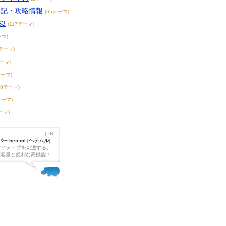
日記・攻略情報
(65テーマ)
S3
(117テーマ)
ーマ)
4テーマ)
テーマ)
テーマ)
58テーマ)
テーマ)
ーマ)
[PR]
 heteml [ヘテムル]
エイティブを刺激する、
Bの大容量と便利な高機能！