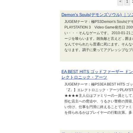
<
1
Demon's Souls(デモンズソウル
JUGEMテーマ：極PS3Demon's So
PLAYSTATION 3 Video Game発
い・・・そんなゲームです。 2010-01
ージを喰らいます。雑魚敵と言えど，囲ま
なんてやられたら普通に死にます。そんな
なります。調子に乗ってアグレッシブなプレ
EA BEST HITS ゴッドファーザー
レクトロニック・アーツ
JUGEMテーマ：極PS3EA BEST HI
「Z」】エレクトロニック・アーツPLAYSTATIO
★★★★主人公はファミリーの一員として
拒む店主への脅迫や、うるさい警察の買収
い分け、仕事を円滑に終えることでファミ
を得られるかはプレイヤーの行動次第。多く