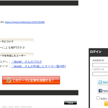
RL:
https://jugem.jp/theme/c105/13098/
ーによる極PS3ネタ
JUGEM ID
ログへ：
「skoetr」さんのブログ
テーマ：
「skoetr」さんが作成したテーマ一覧(4件)
パスワード
次回か