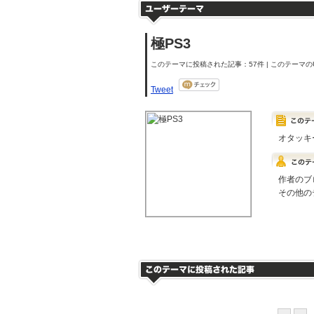
極PS3
このテーマに投稿された記事：57件 | このテーマのU
Tweet
オタッキ
作者のブ
その他の