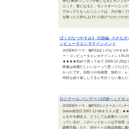
身!1) 衝撃!ソニックが夜になるとモン
ニック。夜になると、モンスターソニック
アホッグとなったソニックは、力が強くて
を殴ったり持ち上げたり投げつけたりの大暴れ
ぼくのなつやすみ3 -北国編- 小さなボクの大
ンピュータエンタテインメント
JUGEMテーマ：極PS3ぼくのなつやすみ3 -北国
ー・コンピュータエンタテインメントPLAYSTAT
★★★★初めて買ってみて 2009-12-
映像は綺麗だしいいなーって思ってたけど
かったです。虫取りや虫相撲、魚釣り、レ
何回も繰り返ししてると半分くらい進んだと
ロジクール バンテージUSBヘッドセ
JUGEMテーマ：極PS3ロジクール バンテージ
Game発売日 2007-12-06オススメ度：
ムをやる都合上、どうしても必要だったの
っているが、このヘッドセットは子供用（
調整可能」だと、別サイトの商品情報に書