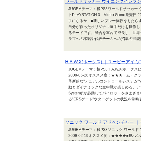
ワールドサッカー ウイニングイレブン 
JUGEMテーマ：極PS3ワールドサッカー
トPLAYSTATION 3 Video Game
手になるか。■新しいプレー体験をもたら
自分が作ったオリジナル選手だけを操作し
るモードです。試合を重ねて成長し、世界
ラブへの移籍や代表チームへの招集の可能性
H.A.W.X(ホークス) ｜ユービーアイ 
JUGEMテーマ：極PS3H.A.W.X(ホークス)
2009-05-28オススメ度：★★★トム
革新的な"デュアルコントロールシステム
動とダイナミックな空中戦が楽しめる。アシスト機
System)"が起動してパイロットをさ
る"ERSゲート"やターゲットの状況を常時表
ソニック ワールド アドベンチャー ｜
JUGEMテーマ：極PS3ソニック ワールド アド
2009-02-19オススメ度：★★★★■昼