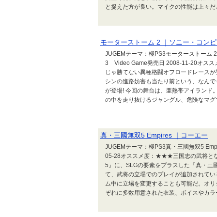
と捉えた方が良い。マイクの性能は上々だと
モーターストーム 2 ｜ソニー・コン
JUGEMテーマ：極PS3モーターストーム 
3 Video Game発売日 2008-11
じゃ勝てない異種格闘オフロードレースが登
シンの進路妨害も当たり前という、なんでもア
が登場! 今回の舞台は、亜熱帯アイラン
の中を走り抜けるジャングル、危険なマグマ
真・三國無双5 Empires ｜コーエー
JUGEMテーマ：極PS3真・三國無双5 Empire
05-28オススメ度：★★★三国志の武将
5』に、SLGの要素をプラスした『真・三國
て、武将の立場でのプレイが追加されてい
ム中に立場を変更することも可能だ。オリ
ぞれに多数用意された衣装、ボイスやカラー