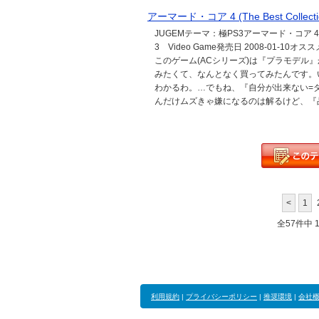
アーマード・コア 4 (The Best Coll
JUGEMテーマ：極PS3アーマード・コア 4 (Th
3 Video Game発売日 2008-01-10
このゲーム(ACシリーズ)は『プラモデル
みたくて、なんとなく買ってみたんです。
わかるわ。…でもね、『自分が出来ない=
んだけムズきゃ嫌になるのは解るけど、『品
<
1
全57件中 11
利用規約
|
プライバシーポリシー
|
推奨環境
|
会社