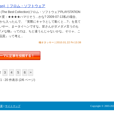
ection) ｜フロム・ソフトウェア
e Best Collection)フロム・ソフトウェアPLAYSTATION
オススメ度：★★★★ハマりそう…かな? 2009-07-13私の場合、
』から入ったんで、「実際にキャラとして動くと…?」を見て
いやー、まータイヘンですな。皆さんがダメダメ言うのも
ダメな物』ってのは、ちと違うんじゃないかな。そりゃ、こ
質』って考え...
極オタッキー | 2010.01.22 Fri 13:38
2
3
4
5
6
>
 - 20 件表示 (2/6 ページ)
概要
|
サイトマップ
Copyright © 2003-