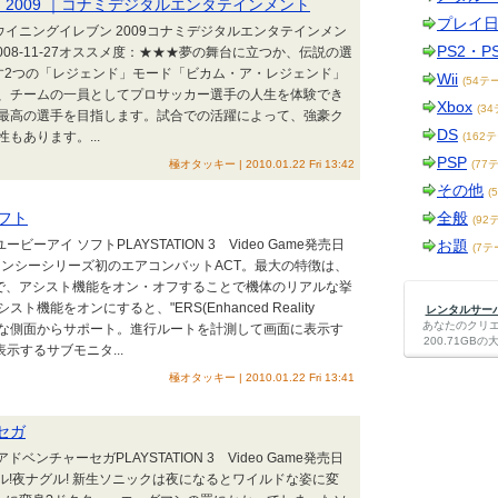
2009 ｜コナミデジタルエンタテインメント
プレイ
 ウイニングイレブン 2009コナミデジタルエンタテインメン
PS2・P
発売日 2008-11-27オススメ度：★★★夢の舞台に立つか、伝説の選
す2つの「レジェンド」モード「ビカム・ア・レジェンド」
Wii
(54テ
、チームの一員としてプロサッカー選手の人生を体験でき
Xbox
(3
最高の選手を目指します。試合での活躍によって、強豪ク
DS
もあります。...
(162
PSP
極オタッキー | 2010.01.22 Fri 13:42
(77
その他
(
ソフト
全般
(92
ユービーアイ ソフトPLAYSTATION 3 Video Game発売日
お題
(7テ
・クランシーシリーズ初のエアコンバットACT。最大の特徴は、
"で、アシスト機能をオン・オフすることで機体のリアルな挙
能をオンにすると、"ERS(Enhanced Reality
レンタルサーバー
あなたのクリ
まざまな側面からサポート。進行ルートを計測して画面に表示す
200.71G
示するサブモニタ...
極オタッキー | 2010.01.22 Fri 13:41
セガ
ベンチャーセガPLAYSTATION 3 Video Game発売日
ハシル!夜ナグル! 新生ソニックは夜になるとワイルドな姿に変