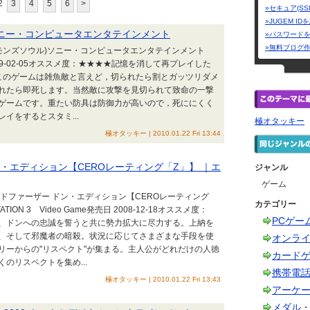
2
3
4
5
6
>
»セキュア(SS
»JUGEM I
) ｜ソニー・コンピュータエンタテインメント
»パスワード
»無料ブログ
uls(デモンズソウル)ソニー・コンピュータエンタテインメント
売日 2009-02-05オススメ度：★★★★記憶を消して再プレイした
-21このゲームは雑魚敵と言えど，切られたら割とガッツリダメ
れたら即死します。当然敵に攻撃を見切られて致命の一撃
ゲームです。重たい防具は防御力が高いので，死ににくく
イをするとスタミ...
極オタッキー
極オタッキー | 2010.01.22 Fri 13:44
 ドン・エディション【CEROレーティング「Z」】 ｜エ
ジャンル
ゲーム
TS ゴッドファーザー ドン・エディション【CEROレーティング
カテゴリー
N 3 Video Game発売日 2008-12-18オススメ度：
PCゲー
、ドンへの忠誠を誓うと共に勢力拡大に尽力する。上納を
、そして邪魔者の暗殺。状況に応じてさまざまな手段を使
オンラ
リーからの"リスペクト"が集まる。主人公がどれだけの人徳
カード
のリスペクトを集め...
携帯電
極オタッキー | 2010.01.22 Fri 13:43
アーケ
メダル