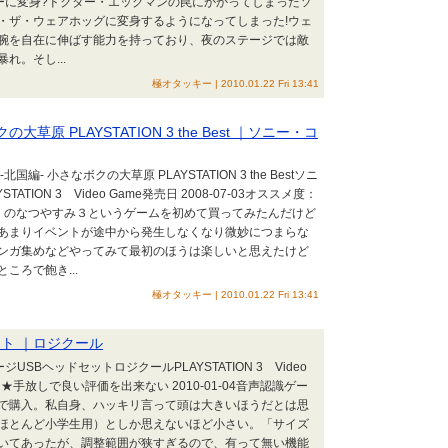
スターに変身?ドクター・エッグマンの罠にかかってしまったソ
・ザ・ウェアホッグに変身するようになってしまった!ウェ
腕を自在に伸ばす能力を持っており、夜のステージでは敵
。そし...
極オタッキー | 2010.01.22 Fri 13:41
草原 PLAYSTATION 3 the Best ｜ソニー・コ
編- 小さなボクの大草原 PLAYSTATION 3 the Bestソニ
ION 3 Video Game発売日 2008-07-03オススメ度：
26ぼくのなつやすみ３というゲームを初めて買ってみたんだけど
あまりイベントが途中から発生しなくなり微妙につまらな
ンガ集めなどやってみて最初のほうは楽しいと思えたけど
ころで飽き...
極オタッキー | 2010.01.22 Fri 13:41
ット ｜ロジクール
USBヘッドセットロジクールPLAYSTATION 3 Video
★★★手放しで良い評価を出来ない 2010-01-04音声認識ゲー
で購入。私自身、ハッキリ言って頭は大きいほうだとは思
ほとんど小学生用）としか思えないほど小さい。「サイズ
いてあったが、調整範囲が狭すぎるので、有って無い機能