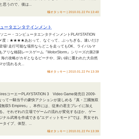
思うので、後は...
極オタッキー | 2010.01.22 Fri 13:40
ピュータエンタテインメント
2ソニー・コンピュータエンタテインメントPLAYSTATION
-20オススメ度：★★★★あおって、なぐって、ぶっちぎる。速いだけ
場! 走行可能な場所ならどこを走ってもOK、ライバルマ
リな格闘レースゲーム『MotorStorm』シリーズの第2弾
ド。海の攻略がカギとなるビーチや、深い緑に覆われた大自然
が流れる火...
極オタッキー | 2010.01.22 Fri 13:39
sコーエーPLAYSTATION 3 Video Game発売日 2009-
となって一騎当千の豪快アクションが楽しめる『真・三國無双
無双5 Empires』。本作には、従来の君主プレイに加え
る。それぞれの立場でゲームの流れが変化するほか、ゲー
ジナル武将を作成できる"エディットモード"では、男女それ
タイプ、体型、...
極オタッキー | 2010.01.22 Fri 13:39