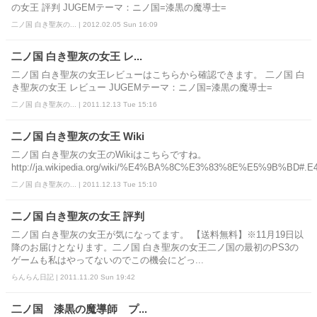
の女王 評判 JUGEMテーマ：ニノ国=漆黒の魔導士=
二ノ国 白き聖灰の... | 2012.02.05 Sun 16:09
二ノ国 白き聖灰の女王 レ...
二ノ国 白き聖灰の女王レビューはこちらから確認できます。 二ノ国 白
き聖灰の女王 レビュー JUGEMテーマ：ニノ国=漆黒の魔導士=
二ノ国 白き聖灰の... | 2011.12.13 Tue 15:16
二ノ国 白き聖灰の女王 Wiki
二ノ国 白き聖灰の女王のWikiはこちらですね。
http://ja.wikipedia.org/wiki/%E4%BA%8C%E3%83%8E%E5%9B%BD#.E4.BA
二ノ国 白き聖灰の... | 2011.12.13 Tue 15:10
二ノ国 白き聖灰の女王 評判
二ノ国 白き聖灰の女王が気になってます。 【送料無料】※11月19日以
降のお届けとなります。二ノ国 白き聖灰の女王二ノ国の最初のPS3の
ゲームも私はやってないのでこの機会にどっ...
らんらん日記 | 2011.11.20 Sun 19:42
二ノ国 漆黒の魔導師 プ...