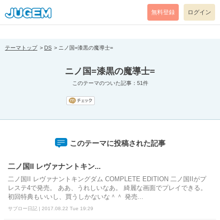
[pear_error: message="Success" code=0 mode=return level=notice
prefix="" info=""]
無料登録
ログイン
テーマトップ
DS
ニノ国=漆黒の魔導士=
ニノ国=漆黒の魔導士=
このテーマのついた記事：51件
このテーマに投稿された記事
二ノ国II レヴァナントキン...
二ノ国II レヴァナントキングダム COMPLETE EDITION 二ノ国IIがプ
レステ4で発売。 ああ、うれしいなあ。 綺麗な画面でプレイできる。
初回特典もいいし、買うしかないな＾＾ 発売...
サブロー日記 | 2017.08.22 Tue 19:29