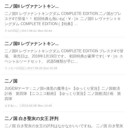
二ノ国II レヴァナントキン...
二ノ国II レヴァナントキングダム COMPLETE EDITION 二ノ国がプレ
ステ4で登場＾＾ 初回特典も熱いね(・∀・)ｂ 二ノ国II レヴァナントキ
ングダム COMPLETE EDITION (【特典】...
テルの日記 | 2017.08.21 Mon 00:44
二ノ国II レヴァナントキン...
二ノ国II レヴァナントキングダム COMPLETE EDITION プレステ4で登
場。 発売日は、2018年1月19日です。 初回特典が豪華です(・∀・)ｂ ス
ペシャルソードセット、 武器5種類が手に...
うっちーの日記 | 2017.08.20 Sun 01:06
二ノ国
JUGEMテーマ：ニノ国=漆黒の魔導士= 【ゆっくり実況】二ノ国救済
計画 第四弾 【ニコニコ動画】【ゆっくり実況】二ノ国救済計画 第
四弾
えすあい。 | 2013.04.08 Mon 14:46
二ノ国 白き聖灰の女王 評判
二ノ国 白き聖灰の女王の評判はなかなかいいですね。 二ノ国 白き聖灰