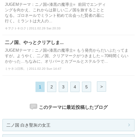
JUGEMテーマ：ニノ国=漆黒の魔導士= 前回でエンディ
ングを向かえ、これからは新しい二ノ国を旅することと
なる。ゴロネールでミラント初めて出会った賢者の墓に
行く。ミラントは大人の...
キヲクトキロク | 2011.02.26 Sat 20:33
二ノ国、やっとクリアしま...
JUGEMテーマ：ニノ国=漆黒の魔導士= もう発売からだいぶたってま
すが。ようやく、二ノ国、クリアマークがつきました～70時間くらい
かかった…ちなみに、オリバーとカブールとステルラで...
ミケネコ日和。 | 2011.02.20 Sun 14:47
>
1
2
3
4
5
このテーマに最近投稿したブログ
二ノ国 白き聖灰の女王