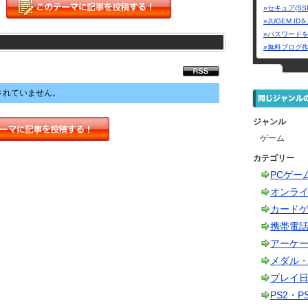
»セキュア(SS
»JUGEM I
»パスワード
»無料ブログ
されていません。
ジャンル
ゲーム
カテゴリー
PCゲー
オンラ
カード
携帯電
アーケ
メダル
プレイ
PS2・P