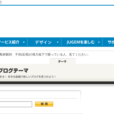
]
取材殺到 子供(近視)の視力低下で困っている人、見てください。