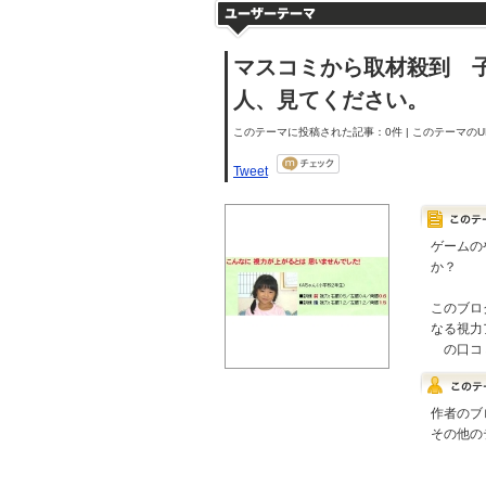
マスコミから取材殺到 子
人、見てください。
このテーマに投稿された記事：0件 | このテーマのUR
Tweet
ゲームの
か？
このブロ
なる視力
の口コミ
作者のブ
その他の