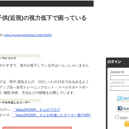
供(近視)の視力低下で困っている
L:
https://jugem.jp/theme/c109/15006/
やりすぎで、視力が低下している方はいらっしゃいません
JUGEM ID
グは、田中 謹也さんの 1日たったの13分でみるみるよく
パスワード
アップ法～自宅トレーニングセット・メールサポート付～
 感想 内容 方法などの情報を公開しています。
ログへ：
「kazu201005」さんのブログ
テーマ：
「kazu201005」さんが作成したテーマ一覧(74件)
次回か