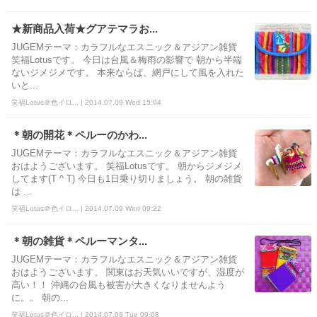
★新商品入荷★グアテマラお...
JUGEMテーマ：カラフルなエスニック＆アジアン雑貨
笑福Lotusです。 今日は台風＆梅雨の影響で 朝から半端
ないジメジメです。 本来ならば、網戸にして風を入れた
いと...
笑福Lotus＠色イロ... | 2014.07.09 Wed 15:04
＊朝の開花＊ペルーのかわ...
JUGEMテーマ：カラフルなエスニック＆アジアン雑貨
おはようございます。 笑福Lotusです。 朝からジメジメ
してます(T ^ T) 今日も1日乗り切りましょう。 朝の雑貨
は ...
笑福Lotus＠色イロ... | 2014.07.09 Wed 09:22
＊朝の雑貨＊ペルーマンタ...
JUGEMテーマ：カラフルなエスニック＆アジアン雑貨
おはようございます。 関東はお天気いいですが、湿度が
高い！！ 沖縄の台風も被害が大きくなりませんよう
に。。 朝の...
笑福Lotus＠色イロ... | 2014.07.08 Tue 09:08