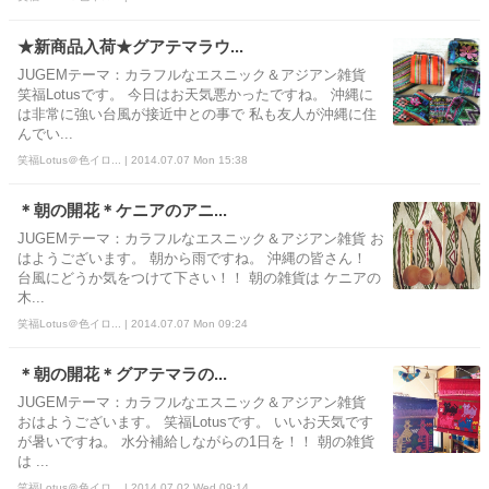
★新商品入荷★グアテマラウ...
JUGEMテーマ：カラフルなエスニック＆アジアン雑貨
笑福Lotusです。 今日はお天気悪かったですね。 沖縄に
は非常に強い台風が接近中との事で 私も友人が沖縄に住
んでい...
笑福Lotus＠色イロ... | 2014.07.07 Mon 15:38
＊朝の開花＊ケニアのアニ...
JUGEMテーマ：カラフルなエスニック＆アジアン雑貨 お
はようございます。 朝から雨ですね。 沖縄の皆さん！
台風にどうか気をつけて下さい！！ 朝の雑貨は ケニアの
木...
笑福Lotus＠色イロ... | 2014.07.07 Mon 09:24
＊朝の開花＊グアテマラの...
JUGEMテーマ：カラフルなエスニック＆アジアン雑貨
おはようございます。 笑福Lotusです。 いいお天気です
が暑いですね。 水分補給しながらの1日を！！ 朝の雑貨
は ...
笑福Lotus＠色イロ... | 2014.07.02 Wed 09:14