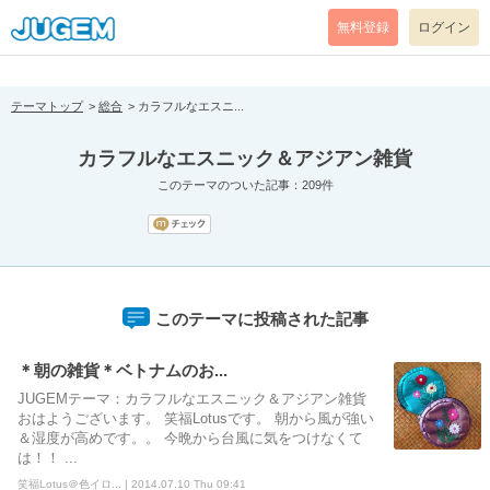
[pear_error: message="Success" code=0 mode=return level=notice
prefix="" info=""]
無料登録
ログイン
テーマトップ
総合
カラフルなエスニ...
カラフルなエスニック＆アジアン雑貨
このテーマのついた記事：209件
このテーマに投稿された記事
＊朝の雑貨＊ベトナムのお...
JUGEMテーマ：カラフルなエスニック＆アジアン雑貨
おはようございます。 笑福Lotusです。 朝から風が強い
＆湿度が高めです。。 今晩から台風に気をつけなくて
は！！ ...
笑福Lotus＠色イロ... | 2014.07.10 Thu 09:41