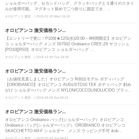
ショルダーバッグ、セカンドバッグ、クラッチバッグと３通りのスタイ
ルが使用可能。 マグネット留めで二つ折りに固定でき、...
オロビアンコ 激安... | 2019.02.20 Wed 19:16
オロビアンコ 激安価格ラン...
【エントリーで更に！P10倍★12/5(水)20:00～4時間限定】オロビアン
コ ショルダーバッグ メンズ 557502 Orobianco CREE-Z8 サコッシュ
[PO10][RSD] オロビアンコ ショルダーバッグ ...
オロビアンコ 激安... | 2018.12.04 Tue 19:26
オロビアンコ 激安価格ラン...
［お値段見直しました］オロビアンコ Ri別注モデル ボディバッグ
【OROBIANCO】オロビアンコ AUGUSTO10 TEK ボディバッグ 斜め
がけ ショルダーバッグ メンズ NYLON/COCCOLINOLUCIDO ブラッ...
オロビアンコ 激安... | 2018.09.08 Sat 06:24
オロビアンコ 激安価格ラン...
オロビアンコ Orobianco バッグ(ショルダーバッグ）オロビアンコ
Orobianco バッグ(ショルダーバッグ） OROBIANCO オロビアンコ
SKACCHETTO AR-F ショルダー メンズ ラッピング不可 &nb...
オロビアンコ 激安... | 2018.05.05 Sat 09:41