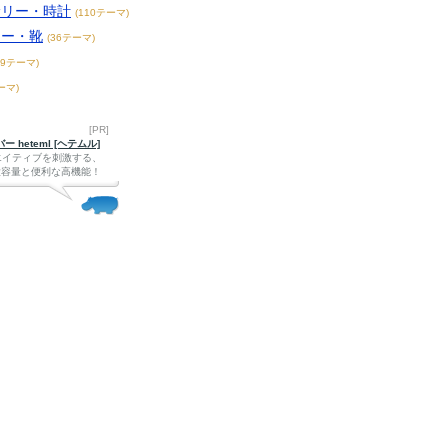
サリー・時計
(110テーマ)
カー・靴
(36テーマ)
49テーマ)
ーマ)
[PR]
 heteml [ヘテムル]
エイティブを刺激する、
Bの大容量と便利な高機能！