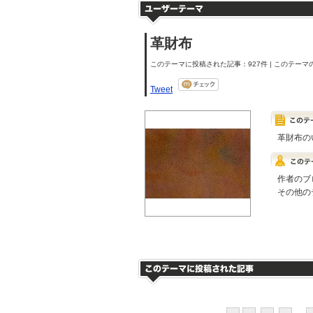
革財布
このテーマに投稿された記事：927件 | このテーマの
Tweet
革財布のい
作者のブ
その他の