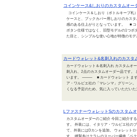
コインケース&しおりのカスタムオー
コインケース＆しおり（ボトルキープ札）
ケースと、ブックカバー用しおりのカスタ
感のある仕上がりとなっています。 ■ コ
ボタン仕様ではなく、旧型モデルの1つボ
た目と、シンプルな使い心地が特徴のモデル
カードウォレット&名刺入れのカスタ
カードウォレット＆名刺入れ カスタムオ
刺入れ、2点のカスタムオーダー品です。
います。 ⸻ ■ カードウォレット ま
ア・ワルピエ社の「マレンマ」グリーン。
くなる予定のため、気に入っていただいた方
LファスナーウォレットSのカスタム
カスタムオーダーのご紹介 今回ご紹介す
す。 外装には、イタリア・ワルピエ社の
て、外装にはDカンを追加。 ウォレット
す。 縫製糸はクラレのスーパー繊維「ベ