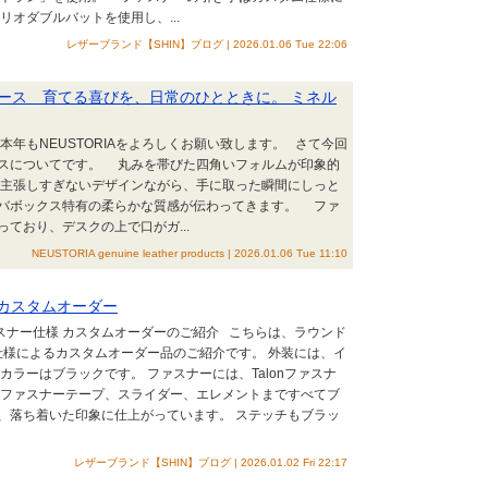
オダブルバットを使用し、...
レザーブランド【SHIN】ブログ | 2026.01.06 Tue 22:06
ース 育てる喜びを、日常のひとときに。 ミネル
年もNEUSTORIAをよろしくお願い致します。 さて今回
スについてです。 丸みを帯びた四角いフォルムが印象的
 主張しすぎないデザインながら、手に取った瞬間にしっと
バボックス特有の柔らかな質感が伝わってきます。 ファ
ており、デスクの上で口がガ...
NEUSTORIA genuine leather products | 2026.01.06 Tue 11:10
のカスタムオーダー
ァスナー仕様 カスタムオーダーのご紹介 こちらは、ラウンド
ー仕様によるカスタムオーダー品のご紹介です。 外装には、イ
カラーはブラックです。 ファスナーには、Talonファスナ
 ファスナーテープ、スライダー、エレメントまですべてブ
、落ち着いた印象に仕上がっています。 ステッチもブラッ
レザーブランド【SHIN】ブログ | 2026.01.02 Fri 22:17