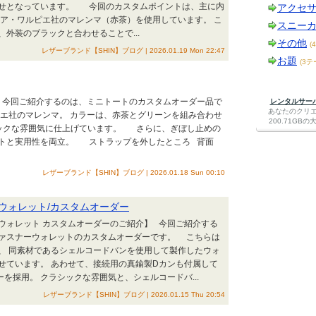
わせとなっています。 今回のカスタムポイントは、主に内
アクセ
リア・ワルピエ社のマレンマ（赤茶）を使用しています。 こ
スニー
外装のブラックと合わせることで...
その他
(
レザーブランド【SHIN】ブログ | 2026.01.19 Mon 22:47
お題
(3テ
】 今回ご紹介するのは、ミニトートのカスタムオーダー品で
レンタルサーバー
あなたのクリ
ピエ社のマレンマ。 カラーは、赤茶とグリーンを組み合わせ
200.71G
ックな雰囲気に仕上げています。 さらに、ぎぼし止めの
ントと実用性を両立。 ストラップを外したところ 背面
レザーブランド【SHIN】ブログ | 2026.01.18 Sun 00:10
ウォレット/カスタムオーダー
ウォレット カスタムオーダーのご紹介】 今回ご紹介する
ァスナーウォレットのカスタムオーダーです。 こちらは
、 同素材であるシェルコードバンを使用して製作したウォ
せています。 あわせて、接続用の真鍮製Dカンも付属して
ーを採用。 クラシックな雰囲気と、シェルコードバ...
レザーブランド【SHIN】ブログ | 2026.01.15 Thu 20:54