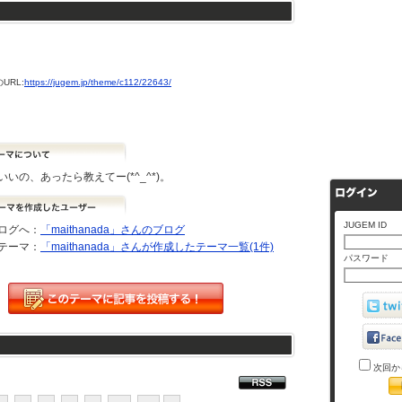
URL:
https://jugem.jp/theme/c112/22643/
いの、あったら教えてー(*^_^*)。
JUGEM ID
ログへ：
「maithanada」さんのブログ
テーマ：
「maithanada」さんが作成したテーマ一覧(1件)
パスワード
次回か