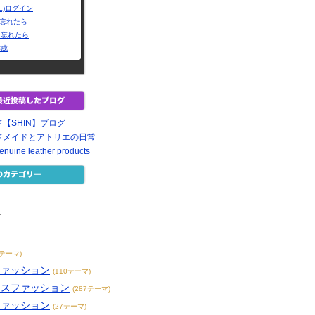
L)ログイン
Dを忘れたら
を忘れたら
作成
【SHIN】ブログ
ドメイドとアトリエの日常
uine leather products
ン
6テーマ)
ファッション
(110テーマ)
ースファッション
(287テーマ)
ファッション
(27テーマ)