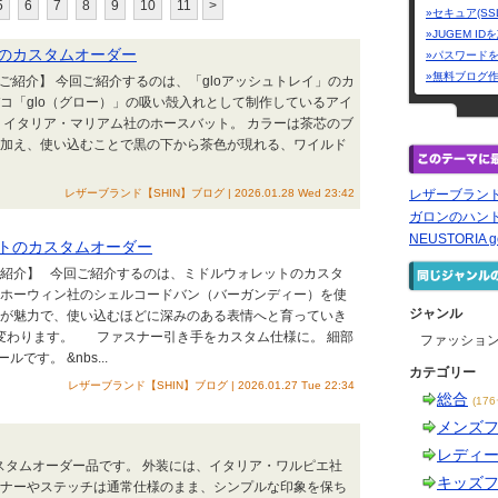
5
6
7
8
9
10
11
>
»セキュア(SS
»JUGEM I
レイのカスタムオーダー
»パスワード
»無料ブログ
ご紹介】 今回ご紹介するのは、「gloアッシュトレイ」のカ
コ「glo（グロー）」の吸い殻入れとして制作しているアイ
イタリア・マリアム社のホースバット。 カラーは茶芯のブ
に加え、使い込むことで黒の下から茶色が現れる、ワイルド
レザーブランド【SHIN】ブログ | 2026.01.28 Wed 23:42
レザーブランド
ガロンのハン
NEUSTORIA gen
トのカスタムオーダー
ご紹介】 今回ご紹介するのは、ミドルウォレットのカスタ
・ホーウィン社のシェルコードバン（バーガンディー）を使
ジャンル
艶が魅力で、使い込むほどに深みのある表情へと育っていき
変わります。 ファスナー引き手をカスタム仕様に。 細部
ファッショ
す。 &nbs...
カテゴリー
レザーブランド【SHIN】ブログ | 2026.01.27 Tue 22:34
総合
(17
メンズ
レディ
タムオーダー品です。 外装には、イタリア・ワルピエ社
キッズ
スナーやステッチは通常仕様のまま、シンプルな印象を保ち