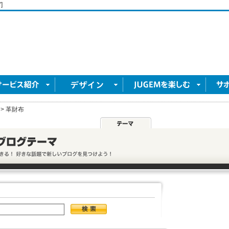
]
>
革財布