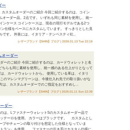
ダー
 カスタムオーダーのご紹介 今回ご紹介するのは、コイン
ムオーダー品、2点です。 いずれも同じ素材を使用し、統一
インケース コインケースは、現在の現行モデルである2つ
タン仕様をベースにカスタムしています。 すっきりとした見
です。 外装には、イタリア・テンペスティ社...
レザーブランド【SHIN】ブログ | 2026.01.13 Tue 22:19
ムオーダー
ーダーのご紹介 今回ご紹介するのは、カードウォレットと名
 どちらも同じ素材を使用し、統一感のある仕上がりとなって
ずは、カードウォレットから。 使用している革は、イタリ
 このマレンマグリーンは、今後仕入れ先での取り扱いがな
は、カスタムオーダーでのご指定をおすすめし...
レザーブランド【SHIN】ブログ | 2026.01.11 Sun 22:39
オーダー
るのは、LファスナーウォレットSのカスタムオーダー品で
ブッテーロを使用。 カラーはブラックです。 カスタムとし
ロープやチェーンの取り付けを想定した仕様となっていま
クトラン」を使用。 ファスナーの引き手はカスタム仕様に