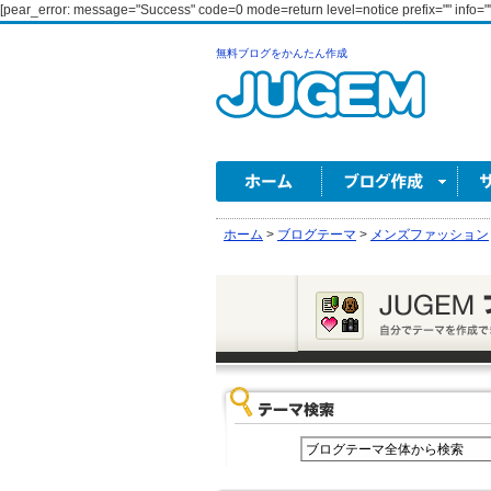
[pear_error: message="Success" code=0 mode=return level=notice prefix="" info=""
無料ブログをかんたん作成
ホーム
>
ブログテーマ
>
メンズファッション