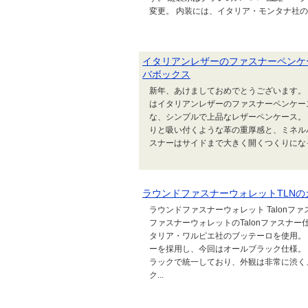
変更。 内装には、イタリア・モンタナ社のリ
イタリアンレザーのファスナーペンケ
バボックス
新年、あけましておめでとうございます。 本
はイタリアンレザーのファスナーペンケー
な、シンプルで上品なレザーペンケース。
りと吸い付くような革の重厚感と、ミネル
スナーはサイドまで大きく開くつくりになっ
ラウンドファスナーウォレットTLN
ラウンドファスナーウォレット Talonフ
ファスナーウォレットのTalonファスナ
タリア・ワルピエ社のブッテーロを使用。 
ーを採用し、今回はオールブラック仕様。
ラックで統一しており、外観は非常に渋く
ク...