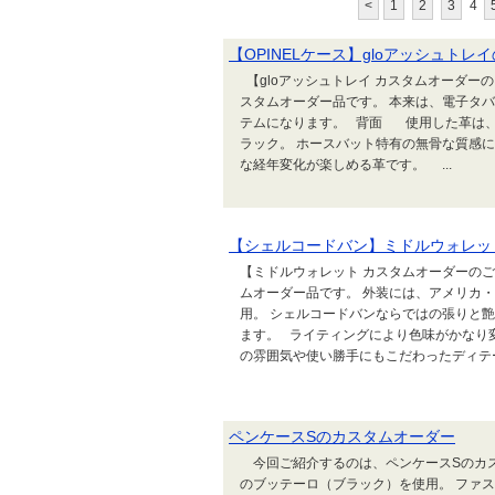
<
1
2
3
4
【OPINELケース】gloアッシュト
【gloアッシュトレイ カスタムオーダーの
スタムオーダー品です。 本来は、電子タバ
テムになります。 背面 使用した革は、
ラック。 ホースバット特有の無骨な質感
な経年変化が楽しめる革です。 ...
【シェルコードバン】ミドルウォレッ
【ミドルウォレット カスタムオーダーの
ムオーダー品です。 外装には、アメリカ
用。 シェルコードバンならではの張りと
ます。 ライティングにより色味がかなり
の雰囲気や使い勝手にもこだわったディテールで
ペンケースSのカスタムオーダー
今回ご紹介するのは、ペンケースSのカス
のブッテーロ（ブラック）を使用。 ファ